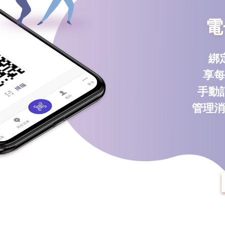
電
綁
享每
手動
管理消