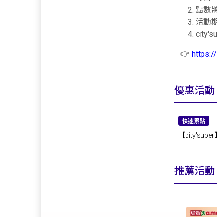
點數
活動
city
👉
https:/
優惠活動
快速累點
【city'supe
推薦活動