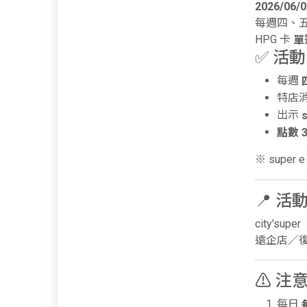
2026/06/
每週四、
HPG 卡
單
✅ 活
每週
特店
出示
點數 
※ super
📍 活
city'super
遠企店／
⚠ 注
每日