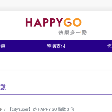
優惠
導購支付
卡
活動
【city'super】💳 HAPPY GO 點數 3 倍
表