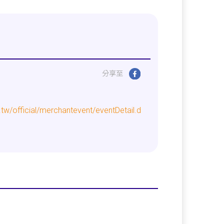
分享至
w/official/merchantevent/eventDetail.d