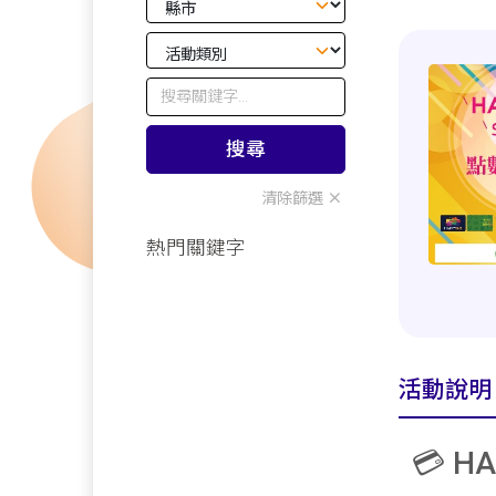
搜尋
清除篩選
熱門關鍵字
活動說明
💳 H