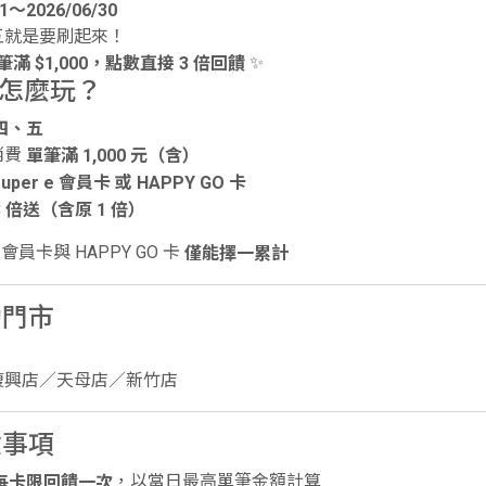
01～2026/06/30
五就是要刷起來！
✨
筆滿 $1,000，點數直接 3 倍回饋
動怎麼玩？
四、五
消費
單筆滿 1,000 元（含）
super e 會員卡 或 HAPPY GO 卡
3 倍送（含原 1 倍）
 e 會員卡與 HAPPY GO 卡
僅能擇一累計
動門市
復興店／天母店／新竹店
意事項
，以當日最高單筆金額計算
每卡限回饋一次