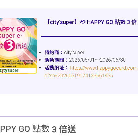
【city'super】💳 HAPPY GO 點數 3 倍
city'super
2026/06/01～2026/06/30
https://www.happygocard.com.t
o?sn=20260519174133661455
APPY GO 點數
3 倍送