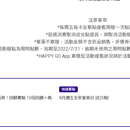
注意事項:
*每周五每卡友累點達檻限贈一次點
*若遇消費取消或兌點退貨，將取消活動
*單筆不累贈，活動金額不含菸品銷售，折價券
活動贈點為限時點數，效期至2022/7/31，逾期未使用之限時
*HAPPY GO App 累積型活動達檻狀況將於
快速累點
歸累點 10倍回饋＋再
8月週五全家會員日 送25點!