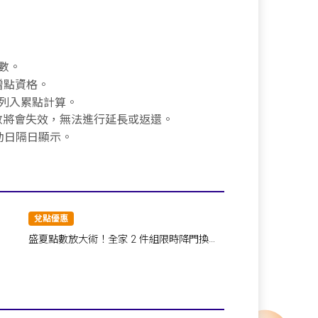
數。
贈點資格。
列入累點計算。
點數將會失效，無法進行延長或返還。
活動日隔日顯示。
兌點優惠
盛夏點數放大術！全家 2 件組限時降門換，
天天抽全額返點