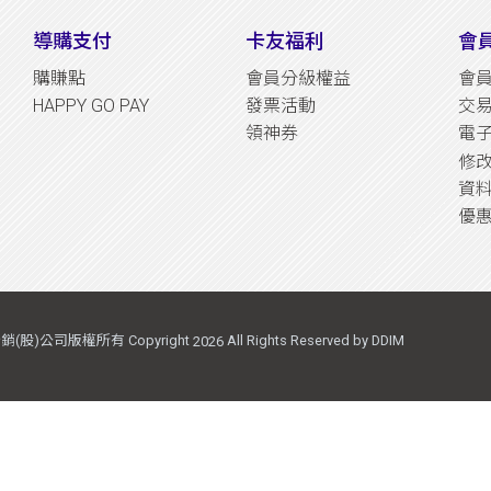
導購支付
卡友福利
會
購賺點
會員分級權益
會
HAPPY GO PAY
發票活動
交
領神券
電
修
資
優
(股)公司版權所有 Copyright
All Rights Reserved by DDIM
2026