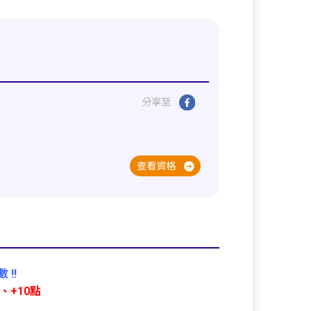
分享至
查看資格
!!
上、+10點