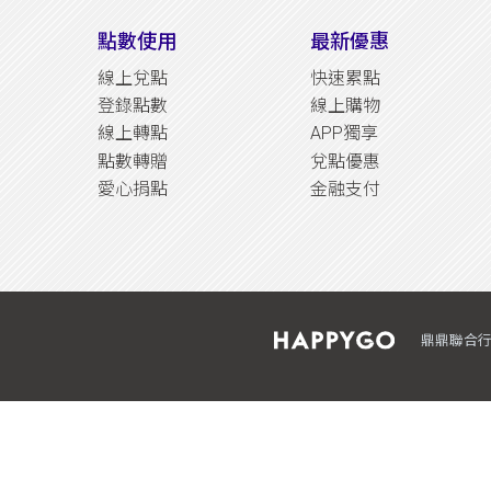
點數使用
最新優惠
線上兌點
快速累點
登錄點數
線上購物
線上轉點
APP獨享
點數轉贈
兌點優惠
愛心捐點
金融支付
鼎鼎聯合行銷