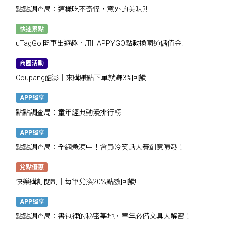
點點調查局：這樣吃不奇怪，意外的美味?!
快速累點
uTagGo|開車出遊趣．用HAPPYGO點數換國道儲值金!
商圈活動
Coupang酷澎｜來購賺點下單就賺3%回饋
APP獨享
點點調查局：童年經典動漫排行榜
APP獨享
點點調查局：全網急凍中！會員冷笑話大賽創意噴發！
兌點優惠
快樂購訂閱制｜每筆兌換20%點數回饋!
APP獨享
點點調查局：書包裡的秘密基地，童年必備文具大解密！