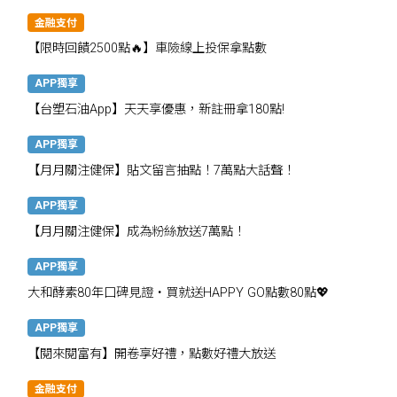
金融支付
【限時回饋2500點🔥】車險線上投保拿點數
APP獨享
【台塑石油App】天天享優惠，新註冊拿180點!
APP獨享
【月月關注健保】貼文留言抽點！7萬點大話聲！
APP獨享
【月月關注健保】成為粉絲放送7萬點！
APP獨享
大和酵素80年口碑見證・買就送HAPPY GO點數80點💖
APP獨享
【閱來閱富有】開卷享好禮，點數好禮大放送
金融支付