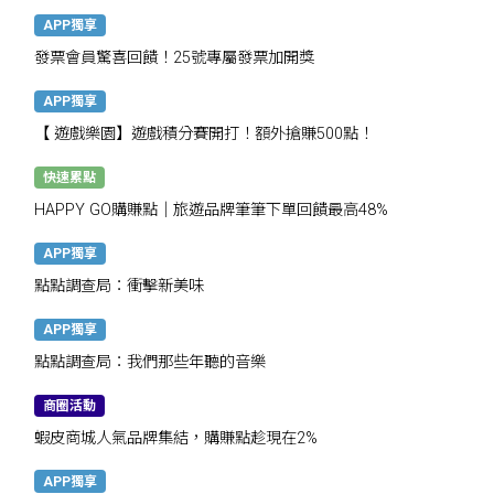
APP獨享
發票會員驚喜回饋！25號專屬發票加開獎
APP獨享
【 遊戲樂園】遊戲積分賽開打！額外搶賺500點！
快速累點
HAPPY GO購賺點｜旅遊品牌筆筆下單回饋最高48%
APP獨享
點點調查局：衝擊新美味
APP獨享
點點調查局：我們那些年聽的音樂
商圈活動
蝦皮商城人氣品牌集結，購賺點趁現在2%
APP獨享