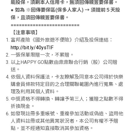
能投保，須刷本人信用卡，無須回傳親簽要保書。
● 如為 ※回傳要保區(保多人家人) → 須提前５天投
保，且須回傳親簽要保書。
=========================
【注意事項】
富邦產險《國外旅遊不便險》介紹及投保連結：
http://bit.ly/40ysTIF
一張保單限贈一次，不累贈。
以上HAPPY GO點數由鼎鼎聯合行銷（股）公司贈
送。
依個人資料保護法，卡友瞭解及同意本公司得於快樂
購會員條款特定目的之合理關聯範圍內進行蒐集、處
理及利用其個人資料。
中獎資格不得轉換、轉讓予第三人；獲贈之點數不得
折換現金。
如發現註冊多重帳號、重複參加活動或偽造、盜用他
人資料註冊或其他異常狀況者，本公司有權不予贈
點，並不經通知直接取消其參加資格。