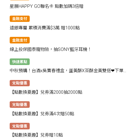
星展HAPPY GO聯名卡 點數加碼3倍贈
金融支付
遠銀專屬 累積消費滿$3萬 贈1000點
金融支付
線上投保國泰寵物險，抽SONY藍牙耳機！
快速累點
中秋預購！台酒x吳寶春禮盒，蛋黃酥X茶酥金黃雙搭❤下單抽
千點
兌點優惠
【點數換夏趣】兌券滿2000抽2000點
兌點優惠
【點數換夏趣】兌券滿4次贈50點
兌點優惠
【點數換夏趣】兌券贈10點