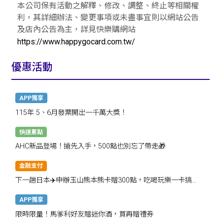
本公司保有活動之解釋、修改、調整、終止等相關權
利，其詳細辦法、變更事項或未盡事宜則以網站公告
及店內公告為主，詳見快樂購網站
https://www.happygocard.com.tw/
優惠活動
APP獨享
115年 5、6月發票開出一千萬大獎！
快速累點
AHC新品登場！搶先入手，500點也別忘了帶走🎁
金融支付
下一趟日本✈️申辦玉山熊本熊卡贈300點，吃喝玩樂一卡搞
定！
APP獨享
限時限量！馬爹利好友贈迷你酒，買再贈禮券