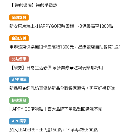
【 遊戲樂園】遊戲爭霸戰
金融支付
新安東京海上×HAPPYGO限時回饋！投保最高享1800點
金融支付
申辦遠東快樂無限卡最高贈1300元，星級飯店自助餐買1送1
兌點優惠
【樂券】日常生活必備!眾多票券❤️吃喝玩樂都好用
APP獨享
新品報🔥鮮乳坊真優格新品全聯獨家販售，再享好禮搭贈
快速累點
HAPPY GO購賺點｜百大品牌下單點數回饋賺不完
APP獨享
加入LEADERSHEEP送150點，下單再賺5,500點！