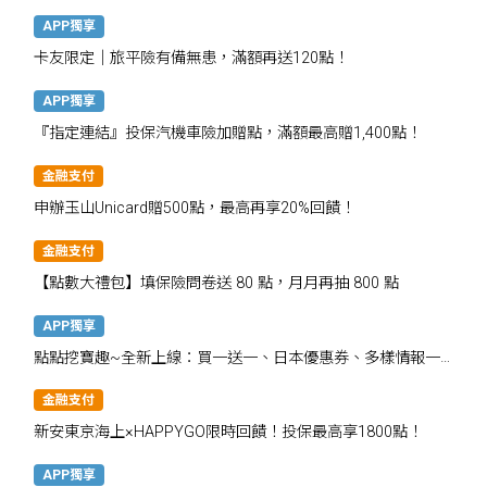
APP獨享
卡友限定│旅平險有備無患，滿額再送120點！
APP獨享
『指定連結』投保汽機車險加贈點，滿額最高贈1,400點！
金融支付
申辦玉山Unicard贈500點，最高再享20%回饋！
金融支付
【點數大禮包】填保險問卷送 80 點，月月再抽 800 點
APP獨享
點點挖寶趣~全新上線：買一送一、日本優惠券、多樣情報一
次掌握
金融支付
新安東京海上×HAPPYGO限時回饋！投保最高享1800點！
APP獨享