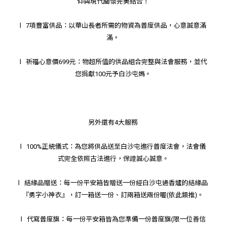
仰與現代關懷完美結合！
l 7項豐富供品：以華山長者所需的物資為普度供品，心意誠意滿
滿。
l 祈福心意價699元：物超所值的供品組合完整與法會服務，並代
您捐獻100元予白沙屯媽。
另外還有4大服務
l 100%正統儀式：為您將供品送至白沙屯進行普度法會，法會儀
式完全依照古法進行，保證誠心誠意。
l 結緣品贈送：每一份平安箱皆贈送一份經白沙屯過香爐的結緣品
『勇字小神衣』，訂一箱送一份、訂兩箱送兩份喔(依此類推)。
l 代寫普度旗：每一份平安箱皆為您準備一份普度旗(限一位善信