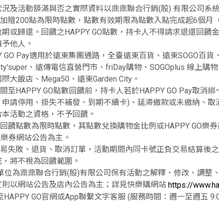
況及活動額滿與否之實際資料以鼎鼎聯合行銷(股) 有限公司系
動加贈200點為限時點數，點數有效期限為點數入點完成起6個月
期或歸還。回饋之HAPPY GO點數，持卡人不得請求退還回
讓予他人。
PPY GO Pay適用於遠東集團通路，全臺遠東百貨、遠東SOGO百
!ty'super、遠傳電信直營門市、friDay購物、SOGOplus
大飯店、Mega50、遠東Garden City。
期間至HAPPY GO點數回饋前，持卡人若於HAPPY GO Pay
、申請停用、掛失不補發、到期不續卡)、延滯繳款或未繳納、取
合本活動之資格，不予回饋。
動回饋點數為限時點數，其點數兌換購物金比例或HAPPY GO
 GO樂券網站公告為主。
因交易失敗、退貨、取消訂單，活動期間內同卡號正負交易結算後
成，將不視為回饋範圍。
辦單位為鼎鼎聯合行銷(股)有限公司保有活動之解釋、修改、調
宜則以網站公告及店內公告為主；詳見快樂購網站
https://www.h
HAPPY GO官網或App聯繫文字客服 (服務時間：週一至週五 9:00~