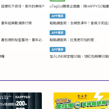
這樣吃不奇怪，意外的美味?!
uTagGo|開車出遊趣．用HAPPYGO點
國道儲值金!
APP獨享
：童年經典動漫排行榜
點點調查局：全網急凍中！會員冷笑話
創意噴發！
APP獨享
：書包裡的秘密基地，童年必備
點點調查局：比鬼更可怕的是....
！
APP獨享
線囉
加入LINE綁定贈50點，領紅包再賺50點