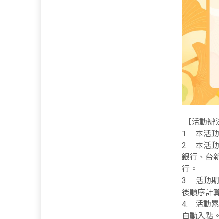
【活動辦
1. 本活
2. 本
銀行、台
行。
3. 活動
後順序計
4. 活動
自動入點