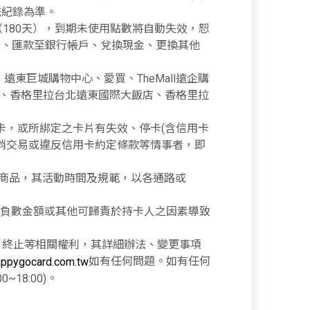
統紀錄為準。
（180天），到期未使用點數將自動失效，恕
饋金、匯款至銀行帳戶、兌換現金、更換其他
貨、遠東巨城購物中心、愛買、TheMall遠企購
 線上購物、香格里拉台北遠東國際大飯店、香格里拉
取消綁卡，或所綁定之卡片有失效、停卡(含信用卡
消交易或違反信用卡約定條款等情事者，即
樂券商品，其活動時間及規範，以各通路或
之負數金額或其他可歸責於持卡人之因素導致
整、終止等相關權利，其詳細辦法、變更事項
如有任何問題。如有任何
appygocard.com.tw
18:00)。