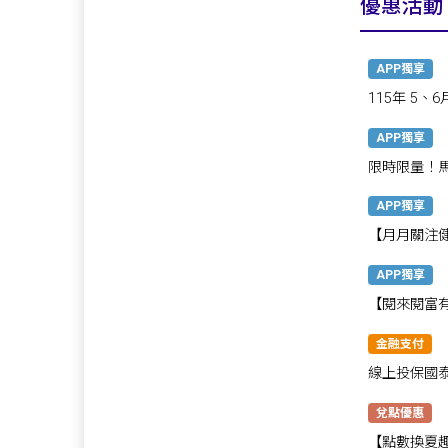
優惠活動
APP獨享
115年 5
APP獨享
限時限量！
券
APP獨享
【月月關注
話聲！
APP獨享
【閱來閱富
送
金融支付
線上投保國泰
兌點優惠
【點數換夏趣