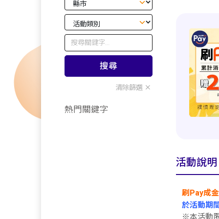
搜尋
清除篩選
熱門關鍵字
活動說明
刷Pay成金
於活動期間2
※本活動限