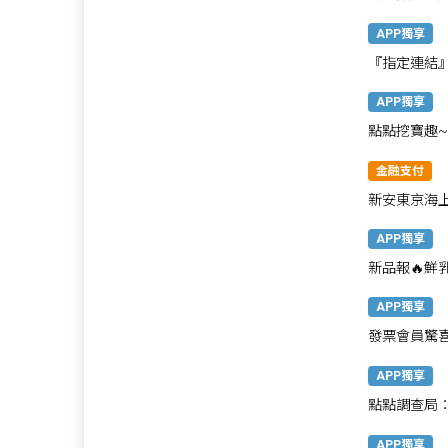
APP獨享
『指定連結
高贈1,400
APP獨享
點點挖寶趣
惠券、多樣
金融支付
新安東京海上
最高享1800
APP獨享
新品報🔥鮮
再享好禮搭
APP獨享
發票會員驚
APP獨享
點點調查局
APP獨享