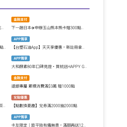
金融支付
忘了
下一趟日本✈️申辦玉山熊本熊卡贈300點，
吃喝玩樂一卡搞定！
APP獨享
點
【台塑石油App】天天享優惠，新註冊拿
180點!
APP獨享
！
大和酵素80年口碑見證・買就送HAPPY GO
點數80點💖
金融支付
遠銀專屬 累積消費滿$3萬 贈1000點
兌點優惠
茶酥
【點數換夏趣】兌券滿2000抽2000點
APP獨享
卡友限定│旅平險有備無患，滿額再送120