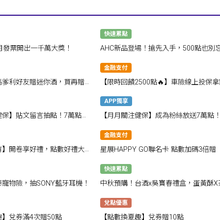
快速累點
、6月發票開出一千萬大獎！
AHC新品登場！搶先入手，500點也別
帶走🎁
金融支付
馬爹利好友贈迷你酒，買再贈禮
【限時回饋2500點🔥】車險線上投保拿
數
APP獨享
健保】貼文留言抽點！7萬點大
【月月關注健保】成為粉絲放送7萬點
金融支付
有】開卷享好禮，點數好禮大放
星展HAPPY GO聯名卡 點數加碼3倍贈
快速累點
寵物險，抽SONY藍牙耳機！
中秋預購！台酒x吳寶春禮盒，蛋黃酥X
金黃雙搭❤下單抽千點
兌點優惠
】兌券滿4次贈50點
【點數換夏趣】兌券贈10點