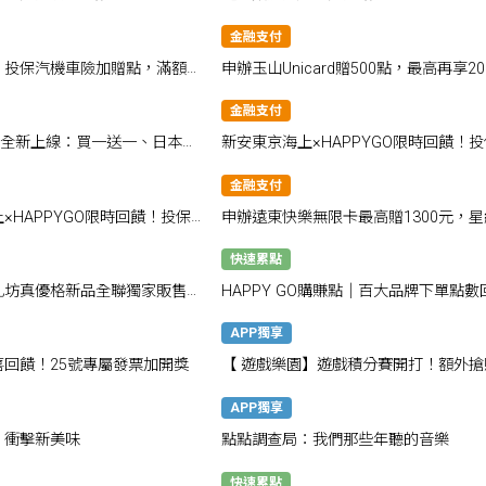
金融支付
』投保汽機車險加贈點，滿額最
申辦玉山Unicard贈500點，最高再享2
點！
饋！
金融支付
~全新上線：買一送一、日本優
新安東京海上×HAPPYGO限時回饋！投
情報一次掌握
最高享1800點！
金融支付
×HAPPYGO限時回饋！投保
申辦遠東快樂無限卡最高贈1300元，星
點
飯店自助餐買1送1
快速累點
乳坊真優格新品全聯獨家販售，
HAPPY GO購賺點｜百大品牌下單點數
贈
賺不完
APP獨享
喜回饋！25號專屬發票加開獎
【 遊戲樂園】遊戲積分賽開打！額外搶
500點！
APP獨享
：衝擊新美味
點點調查局：我們那些年聽的音樂
快速累點