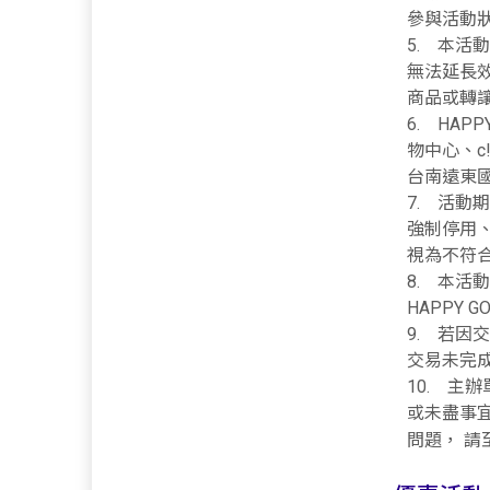
參與活動狀
5. 本活
無法延長效
商品或轉
6. HA
物中心、c
台南遠東國際
7. 活動
強制停用
視為不符
8. 本活
HAPPY
9. 若
交易未完
10. 主
或未盡事
問題， 請至