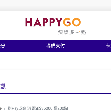
優惠
導購支付
卡
活動
刷Pay成金 消費滿$36000 贈200點
表