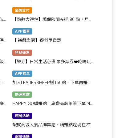
點！
金融支付
0%回
【點數大禮包】填保險問卷送 80 點，月月
再抽 800 點
APP獨享
保
【 遊戲樂園】遊戲爭霸戰
兌點優惠
級
【樂券】日常生活必備!眾多票券❤️吃喝玩
樂都好用
APP獨享
回饋
加入LEADERSHEEP送150點，下單再賺
5,500點！
快速累點
賺
HAPPY GO購賺點｜旅遊品牌筆筆下單回饋
最高48%
商圈活動
蝦皮商城人氣品牌集結，購賺點趁現在2%
商圈活動