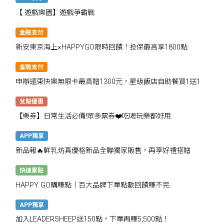
【 遊戲樂園】遊戲爭霸戰
金融支付
新安東京海上×HAPPYGO限時回饋！投保最高享1800點
金融支付
申辦遠東快樂無限卡最高贈1300元，星級飯店自助餐買1送1
兌點優惠
【樂券】日常生活必備!眾多票券❤️吃喝玩樂都好用
APP獨享
新品報🔥鮮乳坊真優格新品全聯獨家販售，再享好禮搭贈
快速累點
HAPPY GO購賺點｜百大品牌下單點數回饋賺不完
APP獨享
加入LEADERSHEEP送150點，下單再賺5,500點！