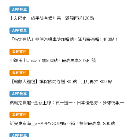
APP獨享
卡友限定│旅平險有備無患，滿額再送120點！
APP獨享
『指定連結』投保汽機車險加贈點，滿額最高贈1,400點！
金融支付
申辦玉山Unicard贈500點，最高再享20%回饋！
金融支付
【點數大禮包】填保險問卷送 80 點，月月再抽 800 點
APP獨享
點點挖寶趣~全新上線：買一送一、日本優惠券、多樣情報一
次掌握
金融支付
新安東京海上×HAPPYGO限時回饋！投保最高享1800點！
APP獨享