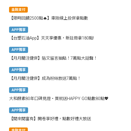
金融支付
【限時回饋2500點🔥】車險線上投保拿點數
APP獨享
【台塑石油App】天天享優惠，新註冊拿180點!
APP獨享
【月月關注健保】貼文留言抽點！7萬點大話聲！
APP獨享
【月月關注健保】成為粉絲放送7萬點！
APP獨享
大和酵素80年口碑見證・買就送HAPPY GO點數80點💖
APP獨享
【閱來閱富有】開卷享好禮，點數好禮大放送
金融支付