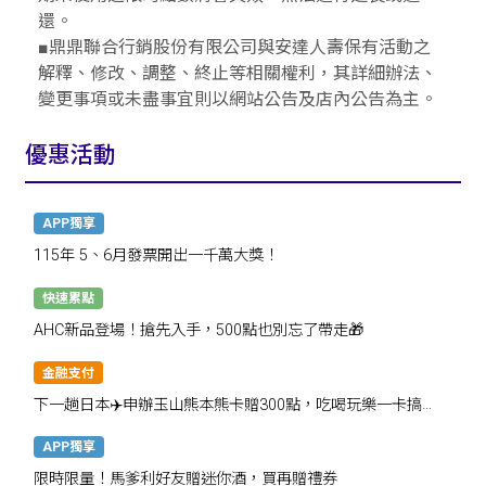
還。
■鼎鼎聯合行銷股份有限公司與安達人壽保有活動之
解釋、修改、調整、終止等相關權利，其詳細辦法、
變更事項或未盡事宜則以網站公告及店內公告為主。
優惠活動
APP獨享
115年 5、6月發票開出一千萬大獎！
快速累點
AHC新品登場！搶先入手，500點也別忘了帶走🎁
金融支付
下一趟日本✈️申辦玉山熊本熊卡贈300點，吃喝玩樂一卡搞
定！
APP獨享
限時限量！馬爹利好友贈迷你酒，買再贈禮券