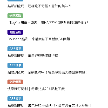
點點調查局：這樣吃不奇怪，意外的美味?!
快速累點
uTagGo|開車出遊趣．用HAPPYGO點數換國道儲值金!
商圈活動
Coupang酷澎｜來購賺點下單就賺3%回饋
APP獨享
點點調查局：童年經典動漫排行榜
APP獨享
點點調查局：全網急凍中！會員冷笑話大賽創意噴發！
兌點優惠
快樂購訂閱制｜每筆兌換20%點數回饋!
APP獨享
點點調查局：書包裡的秘密基地，童年必備文具大解密！