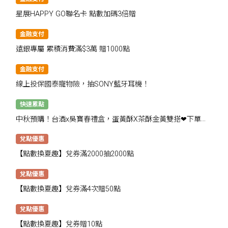
星展HAPPY GO聯名卡 點數加碼3倍贈
金融支付
遠銀專屬 累積消費滿$3萬 贈1000點
金融支付
線上投保國泰寵物險，抽SONY藍牙耳機！
快速累點
中秋預購！台酒x吳寶春禮盒，蛋黃酥X茶酥金黃雙搭❤下單抽
千點
兌點優惠
【點數換夏趣】兌券滿2000抽2000點
兌點優惠
【點數換夏趣】兌券滿4次贈50點
兌點優惠
【點數換夏趣】兌券贈10點