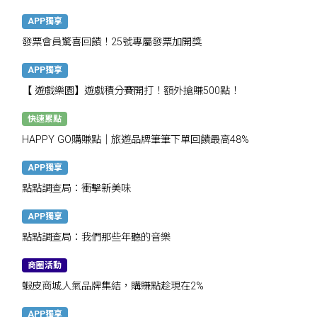
APP獨享
發票會員驚喜回饋！25號專屬發票加開獎
APP獨享
【 遊戲樂園】遊戲積分賽開打！額外搶賺500點！
快速累點
HAPPY GO購賺點｜旅遊品牌筆筆下單回饋最高48%
APP獨享
點點調查局：衝擊新美味
APP獨享
點點調查局：我們那些年聽的音樂
商圈活動
蝦皮商城人氣品牌集結，購賺點趁現在2%
APP獨享