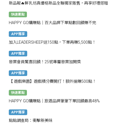
新品報🔥鮮乳坊真優格新品全聯獨家販售，再享好禮搭贈
快速累點
HAPPY GO購賺點｜百大品牌下單點數回饋賺不完
APP獨享
加入LEADERSHEEP送150點，下單再賺5,500點！
APP獨享
發票會員驚喜回饋！25號專屬發票加開獎
APP獨享
【 遊戲樂園】遊戲積分賽開打！額外搶賺500點！
快速累點
HAPPY GO購賺點｜旅遊品牌筆筆下單回饋最高48%
APP獨享
點點調查局：衝擊新美味