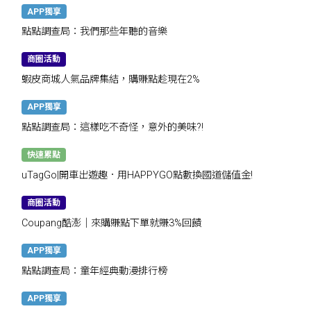
APP獨享
點點調查局：我們那些年聽的音樂
商圈活動
蝦皮商城人氣品牌集結，購賺點趁現在2%
APP獨享
點點調查局：這樣吃不奇怪，意外的美味?!
快速累點
uTagGo|開車出遊趣．用HAPPYGO點數換國道儲值金!
商圈活動
Coupang酷澎｜來購賺點下單就賺3%回饋
APP獨享
點點調查局：童年經典動漫排行榜
APP獨享