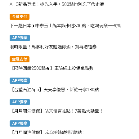
AHC新品登場！搶先入手，500點也別忘了帶走🎁
金融支付
下一趟日本✈️申辦玉山熊本熊卡贈300點，吃喝玩樂一卡搞
定！
APP獨享
限時限量！馬爹利好友贈迷你酒，買再贈禮券
金融支付
【限時回饋2500點🔥】車險線上投保拿點數
APP獨享
【台塑石油App】天天享優惠，新註冊拿180點!
APP獨享
【月月關注健保】貼文留言抽點！7萬點大話聲！
APP獨享
【月月關注健保】成為粉絲放送7萬點！