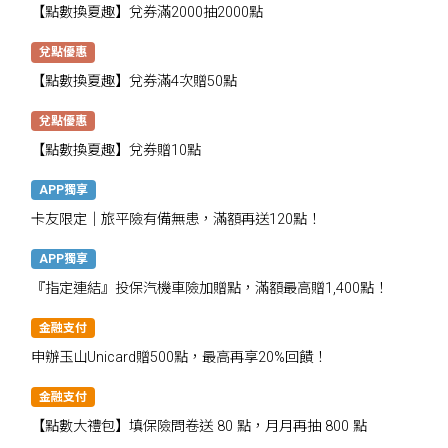
【點數換夏趣】兌券滿2000抽2000點
兌點優惠
【點數換夏趣】兌券滿4次贈50點
兌點優惠
【點數換夏趣】兌券贈10點
APP獨享
卡友限定│旅平險有備無患，滿額再送120點！
APP獨享
『指定連結』投保汽機車險加贈點，滿額最高贈1,400點！
金融支付
申辦玉山Unicard贈500點，最高再享20%回饋！
金融支付
【點數大禮包】填保險問卷送 80 點，月月再抽 800 點