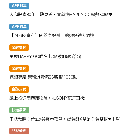
APP獨享
大和酵素80年口碑見證・買就送HAPPY GO點數80點💖
APP獨享
【閱來閱富有】開卷享好禮，點數好禮大放送
金融支付
星展HAPPY GO聯名卡 點數加碼3倍贈
金融支付
遠銀專屬 累積消費滿$3萬 贈1000點
金融支付
線上投保國泰寵物險，抽SONY藍牙耳機！
快速累點
中秋預購！台酒x吳寶春禮盒，蛋黃酥X茶酥金黃雙搭❤下單抽
千點
兌點優惠