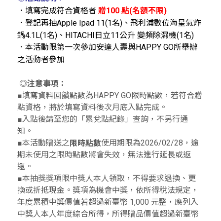
．填寫完成符合資格者
贈100 點(名額不限)
．登記再抽Apple Ipad 11(1名)、飛利浦數位海星氣炸
鍋4.1L(1名)、HITACHI日立11公升 變頻除濕機(1名)
．本活動限第一次參加安達人壽與HAPPY GO所舉辦
之活動者參加
◎注意事項：
■填寫資料回饋點數為HAPPY GO限時點數，若符合贈
點資格，將於填寫資料後次月底入點完成。
■入點後請至您的「累兌點紀錄」查詢，不另行通
知。
■本活動贈送之
使用期限為2026/02/28，逾
限時點數
期未使用之限時點數將會失效，無法進行延長或返
還。
■本抽獎獎項限中獎人本人領取，不得要求退換、更
換或折抵現金。獎項為機會中獎，依所得稅法規定，
年度累積中獎價值若超過新臺幣 1,000 元整，應列入
中獎人本人年度綜合所得，所得贈品價值超過新臺幣