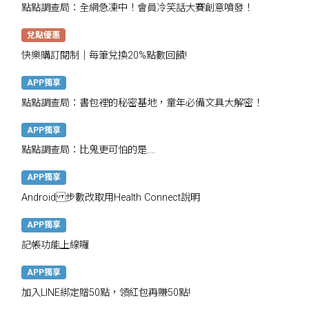
點點調查局：全網急凍中！會員冷笑話大賽創意噴發！
兌點優惠
快樂購訂閱制｜每筆兌換20%點數回饋!
APP獨享
點點調查局：書包裡的秘密基地，童年必備文具大解密！
APP獨享
點點調查局：比鬼更可怕的是....
APP獨享
Android 步數改取用Health Connect說明
APP獨享
記帳功能上線囉
APP獨享
加入LINE綁定贈50點，領紅包再賺50點!