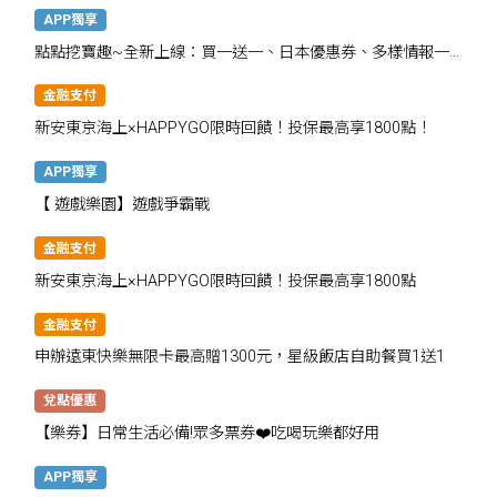
APP獨享
點點挖寶趣~全新上線：買一送一、日本優惠券、多樣情報一
次掌握
金融支付
新安東京海上×HAPPYGO限時回饋！投保最高享1800點！
APP獨享
【 遊戲樂園】遊戲爭霸戰
金融支付
新安東京海上×HAPPYGO限時回饋！投保最高享1800點
金融支付
申辦遠東快樂無限卡最高贈1300元，星級飯店自助餐買1送1
兌點優惠
【樂券】日常生活必備!眾多票券❤️吃喝玩樂都好用
APP獨享