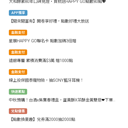
大和酵素80年口碑見證・買就送HAPPY GO點數80點💖
APP獨享
【閱來閱富有】開卷享好禮，點數好禮大放送
金融支付
星展HAPPY GO聯名卡 點數加碼3倍贈
金融支付
遠銀專屬 累積消費滿$3萬 贈1000點
金融支付
線上投保國泰寵物險，抽SONY藍牙耳機！
快速累點
中秋預購！台酒x吳寶春禮盒，蛋黃酥X茶酥金黃雙搭❤下單抽
千點
兌點優惠
【點數換夏趣】兌券滿2000抽2000點