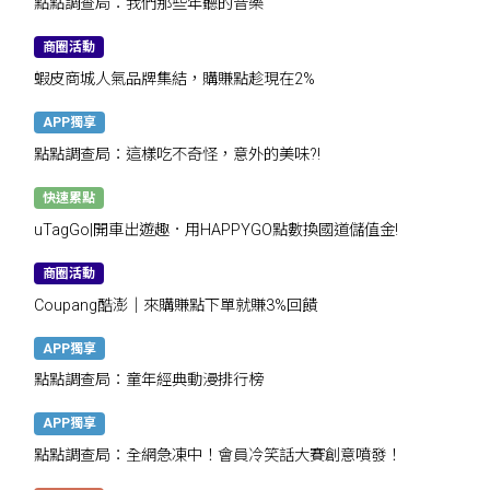
點點調查局：我們那些年聽的音樂
商圈活動
蝦皮商城人氣品牌集結，購賺點趁現在2%
APP獨享
點點調查局：這樣吃不奇怪，意外的美味?!
快速累點
uTagGo|開車出遊趣．用HAPPYGO點數換國道儲值金!
商圈活動
Coupang酷澎｜來購賺點下單就賺3%回饋
APP獨享
點點調查局：童年經典動漫排行榜
APP獨享
點點調查局：全網急凍中！會員冷笑話大賽創意噴發！