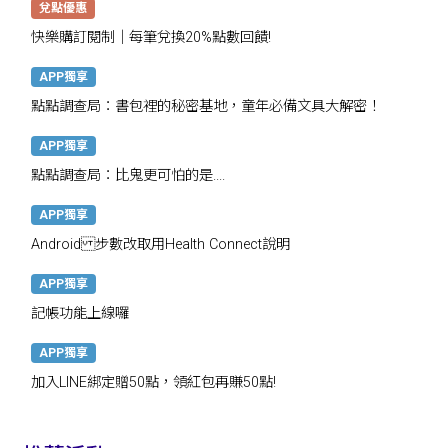
兌點優惠
快樂購訂閱制｜每筆兌換20%點數回饋!
APP獨享
點點調查局：書包裡的秘密基地，童年必備文具大解密！
APP獨享
點點調查局：比鬼更可怕的是....
APP獨享
Android 步數改取用Health Connect說明
APP獨享
記帳功能上線囉
APP獨享
加入LINE綁定贈50點，領紅包再賺50點!