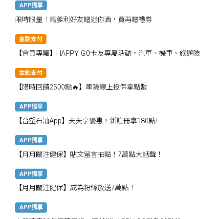
APP獨享
限時限量！馬爹利好友贈迷你酒，買再贈禮券
金融支付
【會員專屬】HAPPY GO卡友專屬活動，汽車、機車、旅遊險
金融支付
【限時回饋2500點🔥】車險線上投保拿點數
APP獨享
【台塑石油App】天天享優惠，新註冊拿180點!
APP獨享
【月月關注健保】貼文留言抽點！7萬點大話聲！
APP獨享
【月月關注健保】成為粉絲放送7萬點！
APP獨享