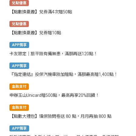
兌點優惠
【點數換夏趣】兌券滿4次贈50點
兌點優惠
【點數換夏趣】兌券贈10點
APP獨享
卡友限定│旅平險有備無患，滿額再送120點！
APP獨享
『指定連結』投保汽機車險加贈點，滿額最高贈1,400點！
金融支付
申辦玉山Unicard贈500點，最高再享20%回饋！
金融支付
【點數大禮包】填保險問卷送 80 點，月月再抽 800 點
APP獨享