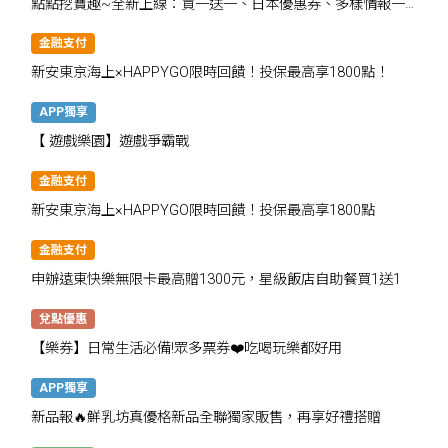
點點挖寶趣~全新上線：買一送一、日本優惠券、多樣情報一
次掌握
金融支付
新安東京海上×HAPPYGO限時回饋！投保最高享1800點！
APP獨享
【 遊戲樂園】遊戲爭霸戰
金融支付
新安東京海上×HAPPYGO限時回饋！投保最高享1800點
金融支付
申辦遠東快樂無限卡最高贈1300元，星級飯店自助餐買1送1
兌點優惠
【樂券】日常生活必備!眾多票券❤️吃喝玩樂都好用
APP獨享
新品報🔥鮮乳坊真優格新品全聯獨家販售，再享好禮搭贈