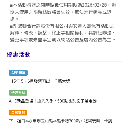
■本活動贈送之
使用期限為2026/02/28，逾
限時點數
期未使用之限時點數將會失效，無法進行延長或返
還。
■鼎鼎聯合行銷股份有限公司與安達人壽保有活動之
解釋、修改、調整、終止等相關權利，其詳細辦法、
變更事項或未盡事宜則以網站公告及店內公告為主。
優惠活動
APP獨享
115年 5、6月發票開出一千萬大獎！
快速累點
AHC新品登場！搶先入手，500點也別忘了帶走🎁
金融支付
下一趟日本✈️申辦玉山熊本熊卡贈300點，吃喝玩樂一卡搞
定！