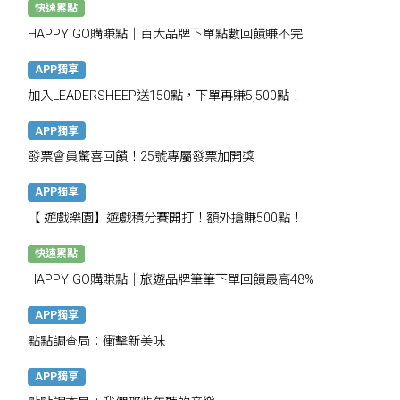
快速累點
HAPPY GO購賺點｜百大品牌下單點數回饋賺不完
APP獨享
加入LEADERSHEEP送150點，下單再賺5,500點！
APP獨享
發票會員驚喜回饋！25號專屬發票加開獎
APP獨享
【 遊戲樂園】遊戲積分賽開打！額外搶賺500點！
快速累點
HAPPY GO購賺點｜旅遊品牌筆筆下單回饋最高48%
APP獨享
點點調查局：衝擊新美味
APP獨享