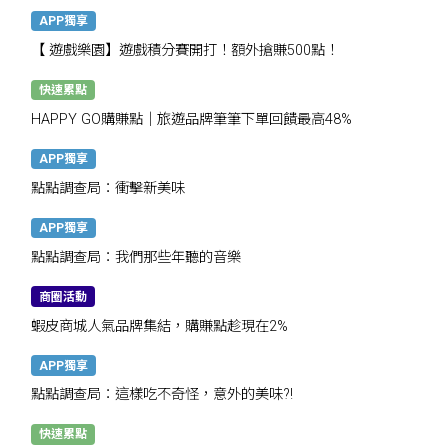
APP獨享
【 遊戲樂園】遊戲積分賽開打！額外搶賺500點！
快速累點
HAPPY GO購賺點｜旅遊品牌筆筆下單回饋最高48%
APP獨享
點點調查局：衝擊新美味
APP獨享
點點調查局：我們那些年聽的音樂
商圈活動
蝦皮商城人氣品牌集結，購賺點趁現在2%
APP獨享
點點調查局：這樣吃不奇怪，意外的美味?!
快速累點