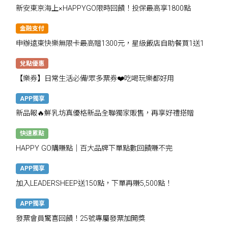
新安東京海上×HAPPYGO限時回饋！投保最高享1800點
金融支付
申辦遠東快樂無限卡最高贈1300元，星級飯店自助餐買1送1
兌點優惠
【樂券】日常生活必備!眾多票券❤️吃喝玩樂都好用
APP獨享
新品報🔥鮮乳坊真優格新品全聯獨家販售，再享好禮搭贈
快速累點
HAPPY GO購賺點｜百大品牌下單點數回饋賺不完
APP獨享
加入LEADERSHEEP送150點，下單再賺5,500點！
APP獨享
發票會員驚喜回饋！25號專屬發票加開獎