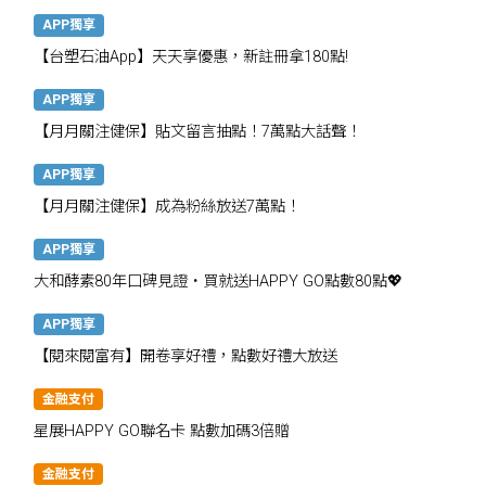
APP獨享
【台塑石油App】天天享優惠，新註冊拿180點!
APP獨享
【月月關注健保】貼文留言抽點！7萬點大話聲！
APP獨享
【月月關注健保】成為粉絲放送7萬點！
APP獨享
大和酵素80年口碑見證・買就送HAPPY GO點數80點💖
APP獨享
【閱來閱富有】開卷享好禮，點數好禮大放送
金融支付
星展HAPPY GO聯名卡 點數加碼3倍贈
金融支付