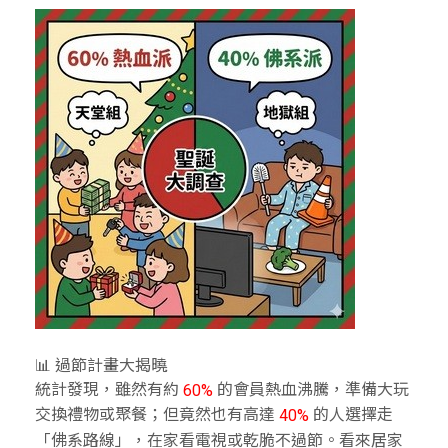
📊 過節計畫大揭曉
統計發現，雖然有約
的會員熱血沸騰，準備大玩
60%
交換禮物或聚餐；但竟然也有高達
的人選擇走
40%
「佛系路線」，在家看電視或乾脆不過節。看來居家