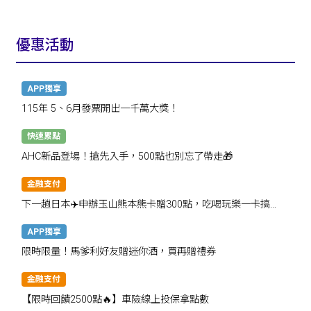
優惠活動
APP獨享
115年 5、6月發票開出一千萬大獎！
快速累點
AHC新品登場！搶先入手，500點也別忘了帶走🎁
金融支付
下一趟日本✈️申辦玉山熊本熊卡贈300點，吃喝玩樂一卡搞
定！
APP獨享
限時限量！馬爹利好友贈迷你酒，買再贈禮券
金融支付
【限時回饋2500點🔥】車險線上投保拿點數