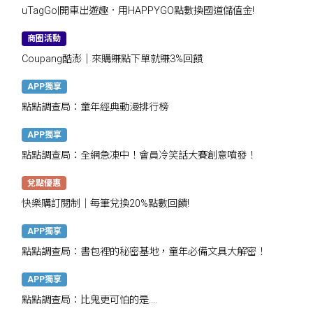
uTagGo|開車出遊趣．用HAPPYGO點數換國道儲值金!
商圈活動
Coupang酷澎｜來購賺點下單就賺3%回饋
APP獨享
點點調查局：童年經典動漫排行榜
APP獨享
點點調查局：全網急凍中！會員冷笑話大賽創意噴發！
兌點優惠
快樂購訂閱制｜每筆兌換20%點數回饋!
APP獨享
點點調查局：書包裡的秘密基地，童年必備文具大解密！
APP獨享
點點調查局：比鬼更可怕的是....