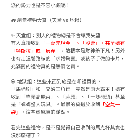
派的勢力也是不容小覷呢！
🎁 創意禮物大賞（天堂 vs 地獄）
✨ 天堂組：別人的禮物總是不會讓我失望
有人直接收到
「一萬元現金」、「股票」，甚至還有
，這根本是財神爺下凡！另外
「特斯拉」或「房產」
也有走溫馨路線的「求婚驚喜」或孩子手做的卡片，
充滿愛的禮物真的是無價之寶。
💀 地獄組：這些東西到底是在哪裡買的？
「馬桶刷」和「交通三角錐」竟然是兩大霸主！還有
收到「整顆高麗菜」、「蒜頭」、「一塊磚頭」甚至
是「蟑螂整人玩具」。最慘的莫過於收到
「空氣一
，這空虛感真的滿點。
袋」
看完這些禮物，是不是覺得自己收到的馬克杯其實也
沒那麼糟了？