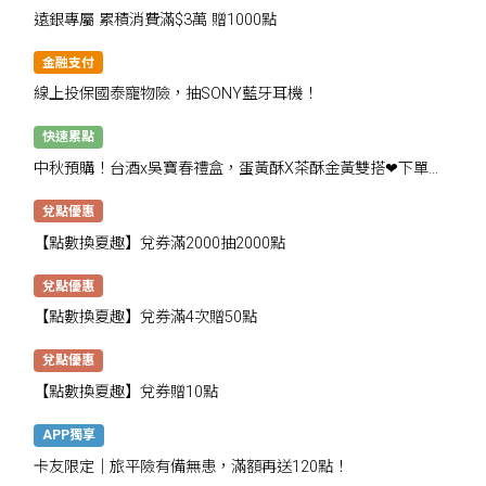
遠銀專屬 累積消費滿$3萬 贈1000點
金融支付
線上投保國泰寵物險，抽SONY藍牙耳機！
快速累點
中秋預購！台酒x吳寶春禮盒，蛋黃酥X茶酥金黃雙搭❤下單抽
千點
兌點優惠
【點數換夏趣】兌券滿2000抽2000點
兌點優惠
【點數換夏趣】兌券滿4次贈50點
兌點優惠
【點數換夏趣】兌券贈10點
APP獨享
卡友限定│旅平險有備無患，滿額再送120點！