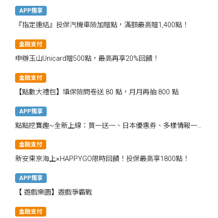
APP獨享
『指定連結』投保汽機車險加贈點，滿額最高贈1,400點！
金融支付
申辦玉山Unicard贈500點，最高再享20%回饋！
金融支付
【點數大禮包】填保險問卷送 80 點，月月再抽 800 點
APP獨享
點點挖寶趣~全新上線：買一送一、日本優惠券、多樣情報一
次掌握
金融支付
新安東京海上×HAPPYGO限時回饋！投保最高享1800點！
APP獨享
【 遊戲樂園】遊戲爭霸戰
金融支付