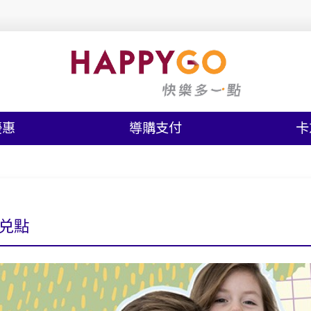
優惠
導購支付
卡
兑點