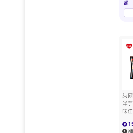
額
萊爾
洋芋
味任
1
期限