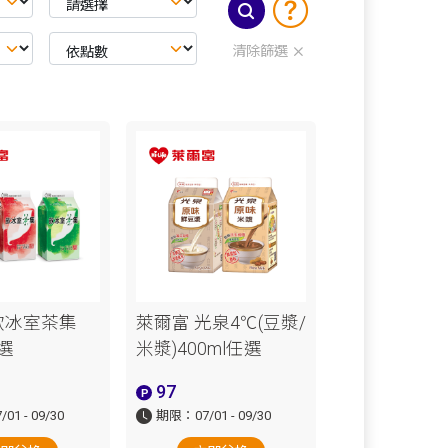
清除篩選
飲冰室茶集
萊爾富 光泉4℃(豆漿/
任選
米漿)400ml任選
97
1 - 09/30
期限：07/01 - 09/30