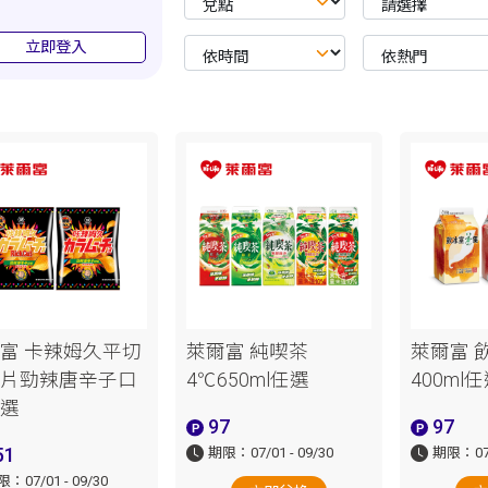
立即登入
富 卡辣姆久平切
萊爾富 純喫茶
萊爾富 
片勁辣唐辛子口
4℃650ml任選
400ml
選
97
97
51
期限：07/01 - 09/30
期限：07/0
：07/01 - 09/30