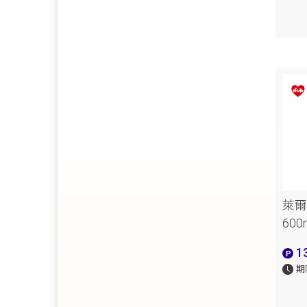
萊爾
60
1
期限