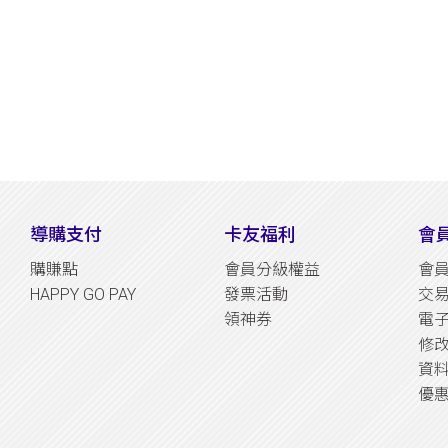
導購支付
卡友福利
會
購賺點
會員分級權益
會
HAPPY GO PAY
發票活動
交
領神券
電
修
資
優