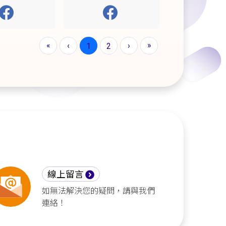
«
»
‹
›
1
2
線上留言
如無法解決您的疑問，請與我們
連絡！