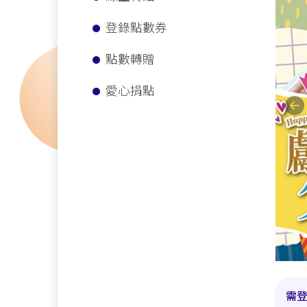
登錄點數券
點數轉贈
愛心捐點
Pr
需