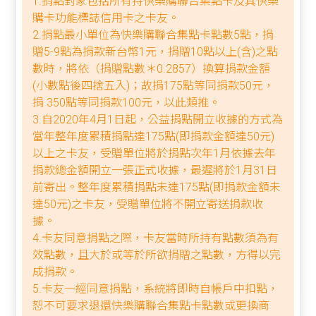
1.捐點對象包括所有持快樂購聯合集點卡及具快樂
購卡功能標誌信用卡之卡友。
2.捐點最小單位為快樂購聯合集點卡點數5點，捐
贈5-9點為捐款新台幣1元，捐贈10點以上(含)之點
數時，將依（捐贈點數＊0.2857）換算捐款金額
(小數點後四捨五入)；故捐175點等同捐款50元，
捐 350點等同捐款100元，以此類推。
3.自2020年4月1日起，公益捐點開立收據的方式為
當年整年度累積捐點達175點(即捐款金額達50元)
以上之卡友，受贈單位將於捐點次年1月依據去年
捐款總金額開立一張正式收據，最遲將於1月31日
前寄出。整年度累積捐點未達175點(即捐款金額未
達50元)之卡友，受贈單位將不開立寄送捐款收
據。
4.卡友同意捐點之際，卡友當時所持有點數須為有
效點數，且大於或等於所欲捐贈之點數，方得以完
成捐款。
5.卡友一經同意捐點，系統將即時自帳戶中扣點，
恕不可要求退還快樂購聯合集點卡點數或更換商