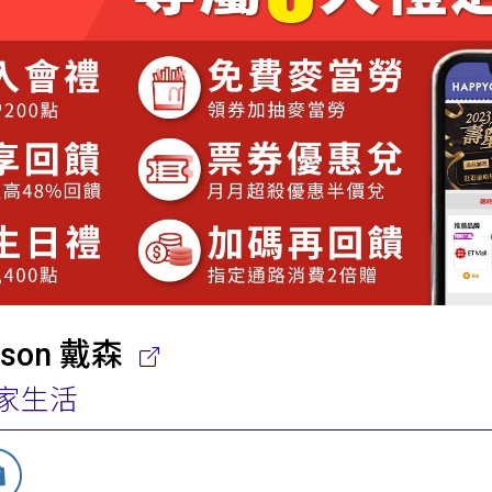
yson 戴森
家生活