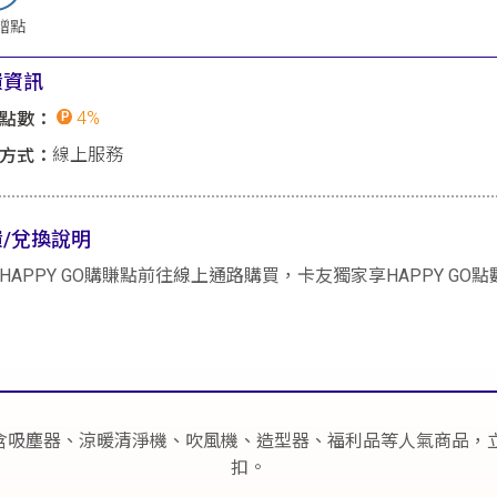
贈點
饋資訊
4%
點數：
線上服務
方式：
饋/兌換說明
HAPPY GO購賺點前往線上通路購買，卡友獨家享HAPPY GO
，包含吸塵器、涼暖清淨機、吹風機、造型器、福利品等人氣商品，
扣。