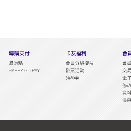
導購支付
卡友福利
會
購賺點
會員分級權益
會
HAPPY GO PAY
發票活動
交
領神券
電
修
資
優