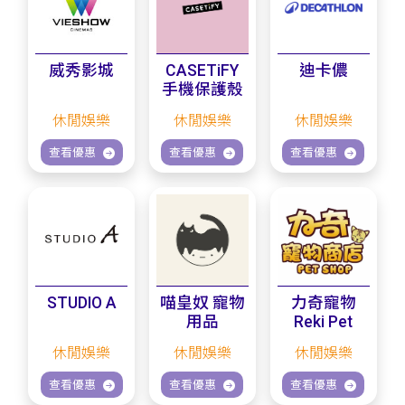
威秀影城
CASETiFY
迪卡儂
手機保護殼
休閒娛樂
休閒娛樂
休閒娛樂
查看優惠
查看優惠
查看優惠
STUDIO A
喵皇奴 寵物
力奇寵物
用品
Reki Pet
休閒娛樂
休閒娛樂
休閒娛樂
查看優惠
查看優惠
查看優惠