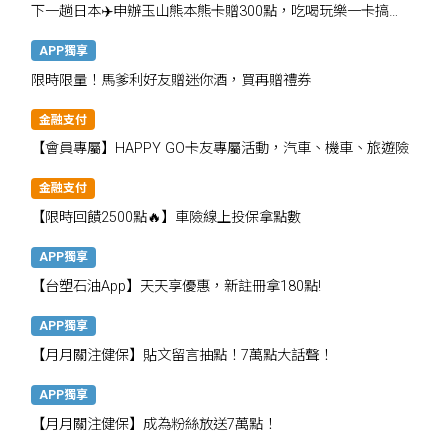
下一趟日本✈️申辦玉山熊本熊卡贈300點，吃喝玩樂一卡搞
定！
APP獨享
限時限量！馬爹利好友贈迷你酒，買再贈禮券
金融支付
【會員專屬】HAPPY GO卡友專屬活動，汽車、機車、旅遊險
金融支付
【限時回饋2500點🔥】車險線上投保拿點數
APP獨享
【台塑石油App】天天享優惠，新註冊拿180點!
APP獨享
【月月關注健保】貼文留言抽點！7萬點大話聲！
APP獨享
【月月關注健保】成為粉絲放送7萬點！