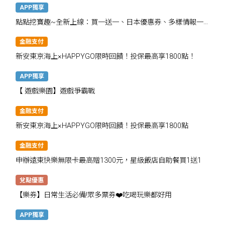
APP獨享
點點挖寶趣~全新上線：買一送一、日本優惠券、多樣情報一
次掌握
金融支付
新安東京海上×HAPPYGO限時回饋！投保最高享1800點！
APP獨享
【 遊戲樂園】遊戲爭霸戰
金融支付
新安東京海上×HAPPYGO限時回饋！投保最高享1800點
金融支付
申辦遠東快樂無限卡最高贈1300元，星級飯店自助餐買1送1
兌點優惠
【樂券】日常生活必備!眾多票券❤️吃喝玩樂都好用
APP獨享