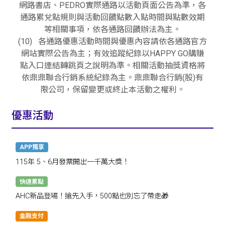
網路書店、PEDRO實際通路以活動頁面公告為準，各
通路累兌點規則與活動回饋點數入點時間與點數效期
等相關事項，依各通路回饋辦法為主。
(10) 各通路優惠活動時間與優惠內容請依各通路官方
網站實際公告為主；有效追蹤紀錄以HAPPY GO購賺
點入口連結轉跳頁之說明為準。相關活動抽獎資格將
依鼎鼎聯合行銷系統紀錄為主。鼎鼎聯合行銷(股)有
限公司，保留變更或終止本活動之權利。
優惠活動
APP獨享
115年 5、6月發票開出一千萬大獎！
快速累點
AHC新品登場！搶先入手，500點也別忘了帶走🎁
金融支付