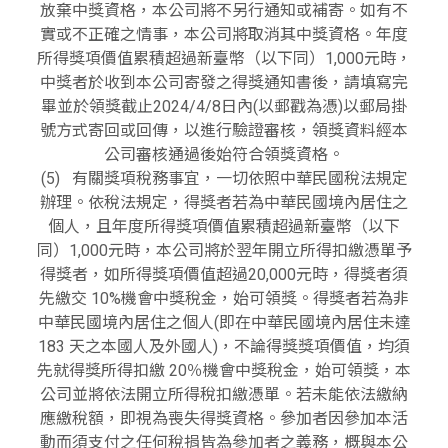
放棄中獎資格，本公司將不另行通知或補寄。如有不
實或不正確之情事，本公司將取消其中獎資格。年度
所得獎項價值累積超過新臺幣（以下同）1,000元時，
中獎者於收到本公司寄發之得獎通知書後，請填寫完
畢並於領獎截止2024/4/8日內(以郵戳為憑)以郵局掛
號方式寄回或回傳，以進行驗證審核，領獎資料經本
公司審核通過後始符合領獎資格。
(5) 有關獎項稅務事宜，一切依照中華民國稅法規定
辦理。依稅法規定，得獎者若為中華民國境內居住之
個人，且年度所得獎項價值累積超過新臺幣（以下
同）1,000元時，本公司將於翌年開立所得扣繳憑單予
得獎者，如所得獎項價值超過20,000元時，得獎者須
先繳交 10%機會中獎稅金，始可領獎。得獎者若為非
中華民國境內居住之個人(即在中華民國境內居住未達
183 天之本國人及外國人)，不論得獎獎項價值，均須
先就得獎所得扣繳 20％機會中獎稅金，始可領獎，本
公司並將依法開立所得稅扣繳憑單。若未能依法繳納
應繳稅額，即視為喪失得獎資格。參加者因參加本活
動而須支付之任何稅捐皆為參加者之義務，概與本公