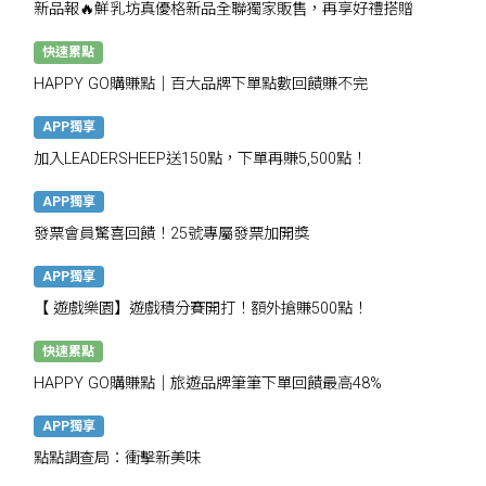
新品報🔥鮮乳坊真優格新品全聯獨家販售，再享好禮搭贈
快速累點
HAPPY GO購賺點｜百大品牌下單點數回饋賺不完
APP獨享
加入LEADERSHEEP送150點，下單再賺5,500點！
APP獨享
發票會員驚喜回饋！25號專屬發票加開獎
APP獨享
【 遊戲樂園】遊戲積分賽開打！額外搶賺500點！
快速累點
HAPPY GO購賺點｜旅遊品牌筆筆下單回饋最高48%
APP獨享
點點調查局：衝擊新美味