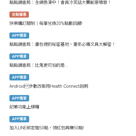
點點調查局：全網急凍中！會員冷笑話大賽創意噴發！
兌點優惠
快樂購訂閱制｜每筆兌換20%點數回饋!
APP獨享
點點調查局：書包裡的秘密基地，童年必備文具大解密！
APP獨享
點點調查局：比鬼更可怕的是....
APP獨享
Android 步數改取用Health Connect說明
APP獨享
記帳功能上線囉
APP獨享
加入LINE綁定贈50點，領紅包再賺50點!