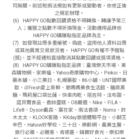
司無關。前述稅捐法規如有更新或變動者，依修正後
之規定辦理。
(6) HAPPY GO點數回饋資格不得轉換、轉讓予第三
人；獲贈之點數不得折換現金，活動適用品牌依
HAPPY GO購賺點指定品牌為主。
(7) 如發現註冊多重帳號、偽造、盜用他人資料註冊
或其他異常交易狀況者， HAPPY GO有權不予贈點
(獎)，並不經通知直接取消其點數回饋或獎項資格。
(8) HAPPY GO購賺點指定品牌：臺灣樂天市場、東
森購物網、家樂福、Yahoo奇摩購物中心、Pinkoi、日
藥本舖、小三美日、札幌藥妝、86小舖、UNT國際美
妝、i3Fresh愛上新鮮、蔥媽媽美食生活館、糖鼎黑
糖、瑪莉屋口袋比薩、快車肉乾、塔吉特、法布甜、
諾貝爾食品、香帥蛋糕、OB嚴選、Nike、FILA、
Life8、Dyson戴森、窩在家、南法香頌、Norns、鈴
木太太、KLOOK客路、KKday旅遊體驗平台、小獅王
辛巴、Hahow好學校、三十日、樂齡網、義美生醫、
旅行必需、必勝客、肯德基、鍋寶好食光、樂扣樂