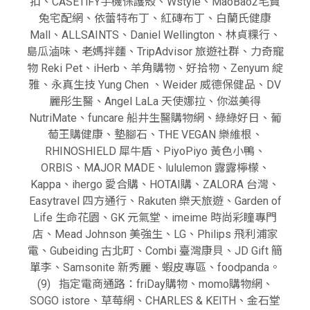
扣、CASETiFY手機保護殼、Wstyle、MaoBao2毛寶
兔宅配網、依蕾特布丁、紅磚布丁、白蘭氏健康
Mall、ALLSAINTS、Daniel Wellington、林貞粿行、
島瓜滷味、老媽拌麵、TripAdvisor 旅遊社群、力奇寵
物 Reki Pet、iHerb、羊角購物、好拾物、Zenyum 綻
雅、永真生技 Yung Chen 、Weider 威德保健品、DV
麗彤生醫、Angel LaLa 天使娜拉、你滋美得
NutriMate、funcare 船井生醫購物網、綠綠好日、葡
萄王購健康、墊腳石、THE VEGAN 樂維根、
RHINOSHIELD 犀牛盾、PiyoPiyo 黃色小鴨、
ORBIS、MAJOR MADE、lululemon 露露檸檬、
Kappa、ihergo 愛合購、HOTAI購、ZALORA 台灣、
Easytravel 四方通行、Rakuten 樂天旅遊、Garden of
Life 生命花園、GK 元氣堂、imeime 時尚彩瞳專門
店、Mead Johnson 美強生、LG、Philips 飛利浦家
電、Gubeiding 古北町、Combi 臺灣康貝、JD Gift 簡
單李、Samsonite 新秀麗、蝦皮專區、foodpanda。
(9) 指定電商通路：friDay購物、momo購物網、
SOGO istore、草莓網、CHARLES & KEITH、金石堂