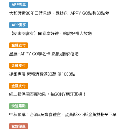
APP獨享
大和酵素80年口碑見證・買就送HAPPY GO點數80點💖
APP獨享
【閱來閱富有】開卷享好禮，點數好禮大放送
金融支付
星展HAPPY GO聯名卡 點數加碼3倍贈
金融支付
遠銀專屬 累積消費滿$3萬 贈1000點
金融支付
線上投保國泰寵物險，抽SONY藍牙耳機！
快速累點
中秋預購！台酒x吳寶春禮盒，蛋黃酥X茶酥金黃雙搭❤下單抽
千點
兌點優惠