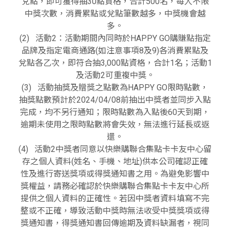
兌點，即可獲得抽30點資格，合計500名，每人不限
中獎次數，消費累點或兌點筆數越多，中獎機會越
多。
(2) 活動2：活動期間內同時於HAPPY GO購賺點指定
品牌及指定電商通路(如注意事項8及9)各消費累點及
兌點各乙次，即符合抽3,000點資格，合計1名；活動1
及活動2可重複中獎。
(3) 活動抽獎及贈獎之點數為HAPPY GO限時點數，
抽獎點數預計於2024/04/08前抽出中獎者並同步入點
完成，均不另行通知；限時點數為入點後60天到期，
逾期未使用之限時點數將會失效，無法進行延長或返
還。
(4) 活動2中獎者同意以快樂購聯合集點卡卡友中心留
存之個人資料(姓名、手機、地址)供本公司確認正確
性及進行寄送獎項或得獎通知書之用。為避免影響中
獎權益，請務必確認於快樂購聯合集點卡卡友中心所
提供之個人資料的正確性。若因中獎者資料填寫不完
整或不正確，導致活動中獎時無法收受中獎獎項或得
獎通知書，得獎通知書回傳逾期及資料缺漏者，視同