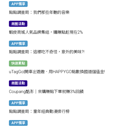
APP獨享
點點調查局：我們那些年聽的音樂
商圈活動
蝦皮商城人氣品牌集結，購賺點趁現在2%
APP獨享
點點調查局：這樣吃不奇怪，意外的美味?!
快速累點
uTagGo|開車出遊趣．用HAPPYGO點數換國道儲值金!
商圈活動
Coupang酷澎｜來購賺點下單就賺3%回饋
APP獨享
點點調查局：童年經典動漫排行榜
APP獨享