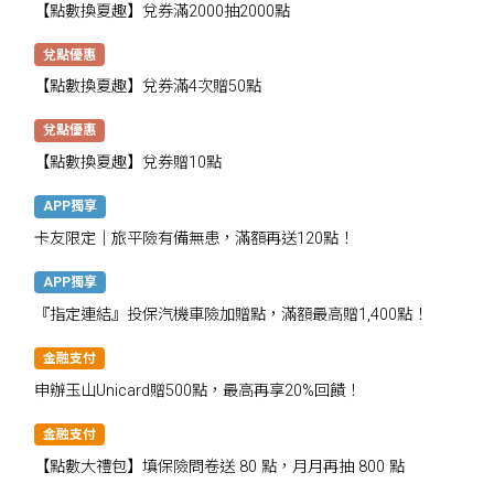
【點數換夏趣】兌券滿2000抽2000點
兌點優惠
【點數換夏趣】兌券滿4次贈50點
兌點優惠
【點數換夏趣】兌券贈10點
APP獨享
卡友限定│旅平險有備無患，滿額再送120點！
APP獨享
『指定連結』投保汽機車險加贈點，滿額最高贈1,400點！
金融支付
申辦玉山Unicard贈500點，最高再享20%回饋！
金融支付
【點數大禮包】填保險問卷送 80 點，月月再抽 800 點