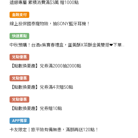
遠銀專屬 累積消費滿$3萬 贈1000點
金融支付
線上投保國泰寵物險，抽SONY藍牙耳機！
快速累點
中秋預購！台酒x吳寶春禮盒，蛋黃酥X茶酥金黃雙搭❤下單抽
千點
兌點優惠
【點數換夏趣】兌券滿2000抽2000點
兌點優惠
【點數換夏趣】兌券滿4次贈50點
兌點優惠
【點數換夏趣】兌券贈10點
APP獨享
卡友限定│旅平險有備無患，滿額再送120點！