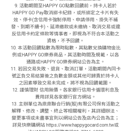
9. 活動期間至HAPPY GO點數回饋前，持卡人若於
HAPPY GO Pay取消綁卡紀錄，或所綁定之卡片有失
效、停卡(含信用卡強制停用、申請停用、掛失不補
發、到期不續卡)、延滯繳款或未繳納、取消交易或違
反信用卡約定條款等情事者，即視為不符合本活動之
資格，不予回饋。
10. 本活動回饋點數為限時點數，其點數兌換購物金比
例或HAPPY GO樂券商品，其活動時間及規範，以各
通路或HAPPY GO樂券網站公告為主。
11. 若因交易失敗、退貨、取消訂單，活動期間內同卡
號正負交易結算後之負數金額或其他可歸責於持卡人
之因素導致交易未完成，將不視為回饋範圍。
12. 謹慎理財 信用無價。各家銀行信用卡循環利息及
費用詳見各家銀行官方網站。
13. 主辦單位為鼎鼎聯合行銷(股)有限公司保有活動之
解釋、修改、調整、終止等相關權利，其詳細辦法、
變更事項或未盡事宜則以網站公告及店內公告為主；
詳見快樂購網站 https://www.happygocard.com.tw或