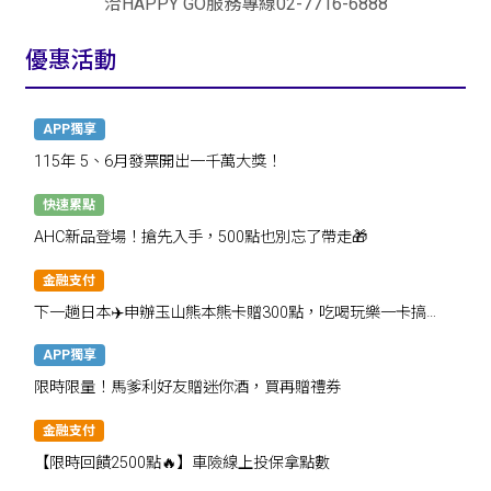
洽HAPPY GO服務專線02-7716-6888
優惠活動
APP獨享
115年 5、6月發票開出一千萬大獎！
快速累點
AHC新品登場！搶先入手，500點也別忘了帶走🎁
金融支付
下一趟日本✈️申辦玉山熊本熊卡贈300點，吃喝玩樂一卡搞
定！
APP獨享
限時限量！馬爹利好友贈迷你酒，買再贈禮券
金融支付
【限時回饋2500點🔥】車險線上投保拿點數