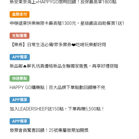
新安東京海上×HAPPYGO限時回饋！投保最高享1800點
金融支付
申辦遠東快樂無限卡最高贈1300元，星級飯店自助餐買1送1
兌點優惠
【樂券】日常生活必備!眾多票券❤️吃喝玩樂都好用
APP獨享
新品報🔥鮮乳坊真優格新品全聯獨家販售，再享好禮搭贈
快速累點
HAPPY GO購賺點｜百大品牌下單點數回饋賺不完
APP獨享
加入LEADERSHEEP送150點，下單再賺5,500點！
APP獨享
發票會員驚喜回饋！25號專屬發票加開獎