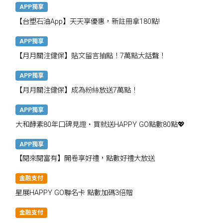
APP獨享
【台塑石油App】天天享優惠，新註冊拿180點!
APP獨享
【月月關注健保】貼文留言抽點！7萬點大話聲！
APP獨享
【月月關注健保】成為粉絲放送7萬點！
APP獨享
大和酵素80年口碑見證・買就送HAPPY GO點數80點💖
APP獨享
【閱來閱富有】開卷享好禮，點數好禮大放送
金融支付
星展HAPPY GO聯名卡 點數加碼3倍贈
金融支付