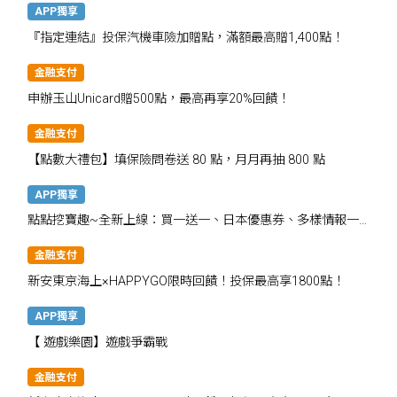
APP獨享
『指定連結』投保汽機車險加贈點，滿額最高贈1,400點！
金融支付
申辦玉山Unicard贈500點，最高再享20%回饋！
金融支付
【點數大禮包】填保險問卷送 80 點，月月再抽 800 點
APP獨享
點點挖寶趣~全新上線：買一送一、日本優惠券、多樣情報一
次掌握
金融支付
新安東京海上×HAPPYGO限時回饋！投保最高享1800點！
APP獨享
【 遊戲樂園】遊戲爭霸戰
金融支付