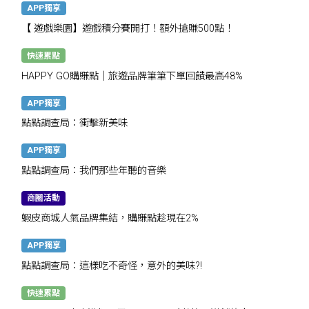
APP獨享
【 遊戲樂園】遊戲積分賽開打！額外搶賺500點！
快速累點
HAPPY GO購賺點｜旅遊品牌筆筆下單回饋最高48%
APP獨享
點點調查局：衝擊新美味
APP獨享
點點調查局：我們那些年聽的音樂
商圈活動
蝦皮商城人氣品牌集結，購賺點趁現在2%
APP獨享
點點調查局：這樣吃不奇怪，意外的美味?!
快速累點