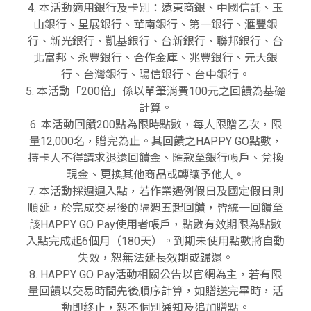
4. 本活動適用銀行及卡別：遠東商銀、中國信託、玉
山銀行、星展銀行、華南銀行、第一銀行、滙豐銀
行、新光銀行、凱基銀行、台新銀行、聯邦銀行、台
北富邦、永豐銀行、合作金庫、兆豐銀行、元大銀
行、台灣銀行、陽信銀行、台中銀行。
5. 本活動「200倍」係以單筆消費100元之回饋為基礎
計算。
6. 本活動回饋200點為限時點數，每人限贈乙次，限
量12,000名，贈完為止。其回饋之HAPPY GO點數，
持卡人不得請求退還回饋金、匯款至銀行帳戶、兌換
現金、更換其他商品或轉讓予他人。
7. 本活動採週週入點，若作業遇例假日及國定假日則
順延，於完成交易後的隔週五起回饋，皆統一回饋至
該HAPPY GO Pay使用者帳戶，點數有效期限為點數
入點完成起6個月（180天）。到期未使用點數將自動
失效，恕無法延長效期或歸還。
8. HAPPY GO Pay活動相關公告以官網為主，若有限
量回饋以交易時間先後順序計算，如贈送完畢時，活
動即終止，恕不個別通知及追加贈點。