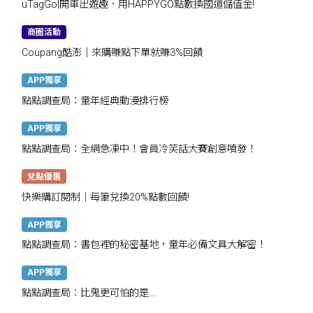
uTagGo|開車出遊趣．用HAPPYGO點數換國道儲值金!
商圈活動
Coupang酷澎｜來購賺點下單就賺3%回饋
APP獨享
點點調查局：童年經典動漫排行榜
APP獨享
點點調查局：全網急凍中！會員冷笑話大賽創意噴發！
兌點優惠
快樂購訂閱制｜每筆兌換20%點數回饋!
APP獨享
點點調查局：書包裡的秘密基地，童年必備文具大解密！
APP獨享
點點調查局：比鬼更可怕的是....