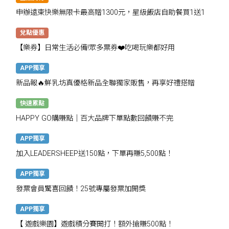
申辦遠東快樂無限卡最高贈1300元，星級飯店自助餐買1送1
兌點優惠
【樂券】日常生活必備!眾多票券❤️吃喝玩樂都好用
APP獨享
新品報🔥鮮乳坊真優格新品全聯獨家販售，再享好禮搭贈
快速累點
HAPPY GO購賺點｜百大品牌下單點數回饋賺不完
APP獨享
加入LEADERSHEEP送150點，下單再賺5,500點！
APP獨享
發票會員驚喜回饋！25號專屬發票加開獎
APP獨享
【 遊戲樂園】遊戲積分賽開打！額外搶賺500點！