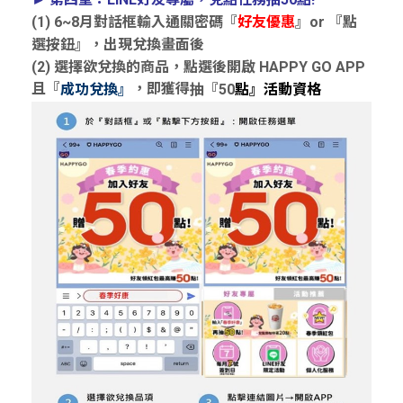
(1) 6~8月對話框輸入通關密碼『
』or 『點
好友優惠
選按鈕』，出現兌換畫面後
(2) 選擇欲兌換的商品，點選後開啟 HAPPY GO APP
且『
，即獲得
抽『50
成功兌換』
點』活動資格