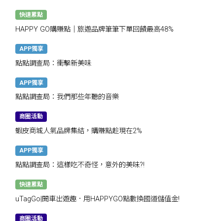
快速累點
HAPPY GO購賺點｜旅遊品牌筆筆下單回饋最高48%
APP獨享
點點調查局：衝擊新美味
APP獨享
點點調查局：我們那些年聽的音樂
商圈活動
蝦皮商城人氣品牌集結，購賺點趁現在2%
APP獨享
點點調查局：這樣吃不奇怪，意外的美味?!
快速累點
uTagGo|開車出遊趣．用HAPPYGO點數換國道儲值金!
商圈活動