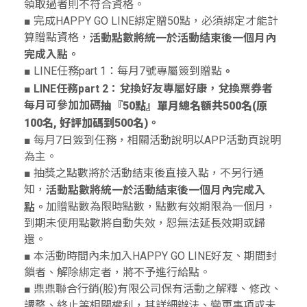
領取過者則不符合資格。
■ 完成HAPPY GO LINE綁定贈50點，必須綁定才能計
算贈點資格，
活動點數將統一於活動結束後一個月內
完成入點
。
■ LINE任務part 1：每月7號專屬簽到贈點
。
■ LINE任務part 2：兌換好友專屬好康，兌換票券者
每月可參加加碼
抽『50點』單月總名額共500名
(原
。
100名, 好評加碼到500名)
■ 每月7日簽到任務，相關活動說明以APP活動頁說明
為主。
■ 抽獎之點數將於活動結束後直接入點，不另行通
知，
活動點數將統一於活動結束後一個月內完成入
加贈點數為限時點數，點數有效期限為一個月，
點
。
到期未使用點數將自動失效，恕無法延長效期或歸
還。
■ 本活動時間內未加入HAPPY GO LINE好友、期間封
鎖者、解除綁定者，將不予進行給點。
■ 鼎鼎聯合行銷(股)有限公司保有活動之解釋、修改、
調整、終止等相關權利，其詳細辦法、變更事項或未