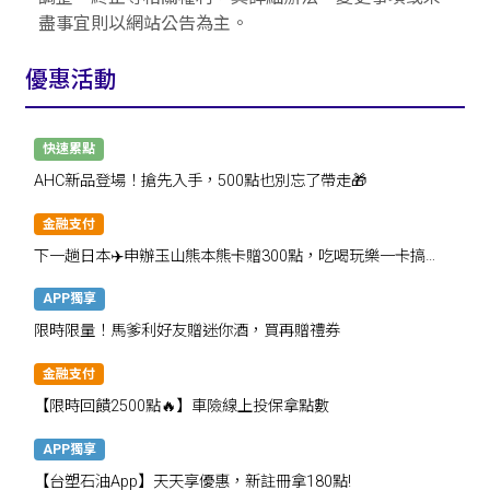
盡事宜則以網站公告為主。
優惠活動
快速累點
AHC新品登場！搶先入手，500點也別忘了帶走🎁
金融支付
下一趟日本✈️申辦玉山熊本熊卡贈300點，吃喝玩樂一卡搞
定！
APP獨享
限時限量！馬爹利好友贈迷你酒，買再贈禮券
金融支付
【限時回饋2500點🔥】車險線上投保拿點數
APP獨享
【台塑石油App】天天享優惠，新註冊拿180點!