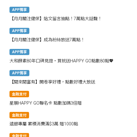
APP獨享
【月月關注健保】貼文留言抽點！7萬點大話聲！
APP獨享
【月月關注健保】成為粉絲放送7萬點！
APP獨享
大和酵素80年口碑見證・買就送HAPPY GO點數80點💖
APP獨享
【閱來閱富有】開卷享好禮，點數好禮大放送
金融支付
星展HAPPY GO聯名卡 點數加碼3倍贈
金融支付
遠銀專屬 累積消費滿$3萬 贈1000點
金融支付