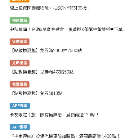
線上投保國泰寵物險，抽SONY藍牙耳機！
快速累點
中秋預購！台酒x吳寶春禮盒，蛋黃酥X茶酥金黃雙搭❤下單抽
千點
兌點優惠
【點數換夏趣】兌券滿2000抽2000點
兌點優惠
【點數換夏趣】兌券滿4次贈50點
兌點優惠
【點數換夏趣】兌券贈10點
APP獨享
卡友限定│旅平險有備無患，滿額再送120點！
APP獨享
『指定連結』投保汽機車險加贈點，滿額最高贈1,400點！