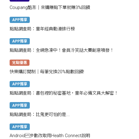
Coupang酷澎｜來購賺點下單就賺3%回饋
APP獨享
點點調查局：童年經典動漫排行榜
APP獨享
點點調查局：全網急凍中！會員冷笑話大賽創意噴發！
兌點優惠
快樂購訂閱制｜每筆兌換20%點數回饋!
APP獨享
點點調查局：書包裡的秘密基地，童年必備文具大解密！
APP獨享
點點調查局：比鬼更可怕的是....
APP獨享
Android 步數改取用Health Connect說明