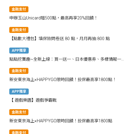
金融支付
申辦玉山Unicard贈500點，最高再享20%回饋！
金融支付
【點數大禮包】填保險問卷送 80 點，月月再抽 800 點
APP獨享
點點挖寶趣~全新上線：買一送一、日本優惠券、多樣情報一
次掌握
金融支付
新安東京海上×HAPPYGO限時回饋！投保最高享1800點！
APP獨享
【 遊戲樂園】遊戲爭霸戰
金融支付
新安東京海上×HAPPYGO限時回饋！投保最高享1800點
金融支付