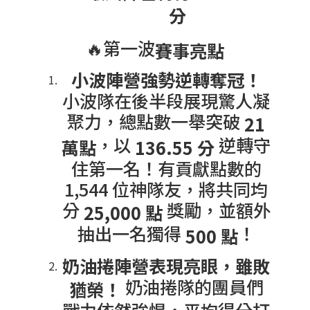
分
🔥第一波
賽事亮點
小波陣營強勢逆轉奪冠！
小波隊在後半段展現驚人凝
聚力，總點數一舉突破
21
，以
逆轉守
萬點
136.55 分
住第一名！有貢獻點數的
1,544 位神隊友，將共同均
分
獎勵，並額外
25,000 點
抽出一名獨得
！
500 點
奶油捲陣營表現亮眼，雖敗
奶油捲隊的團員們
猶榮！
戰力依然強悍，平均得分打