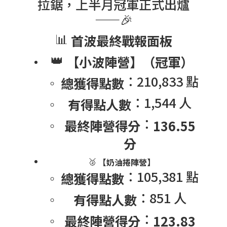
拉鋸，上半月冠軍正式出爐
——🎉
📊
首波最終戰報面板
👑
【小波陣營】（冠軍）
：210,833 點
總獲得點數
：1,544 人
有得點人數
：
最終陣營得分
136.55
分
🥈
【奶油捲陣營】
：105,381 點
總獲得點數
：851 人
有得點人數
：
最終陣營得分
123.83