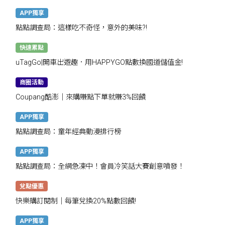
APP獨享
點點調查局：這樣吃不奇怪，意外的美味?!
快速累點
uTagGo|開車出遊趣．用HAPPYGO點數換國道儲值金!
商圈活動
Coupang酷澎｜來購賺點下單就賺3%回饋
APP獨享
點點調查局：童年經典動漫排行榜
APP獨享
點點調查局：全網急凍中！會員冷笑話大賽創意噴發！
兌點優惠
快樂購訂閱制｜每筆兌換20%點數回饋!
APP獨享