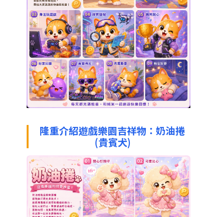
隆重介紹遊戲樂園吉祥物：奶油捲
(貴賓犬)