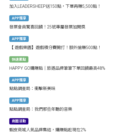
加入LEADERSHEEP送150點，下單再賺5,500點！
APP獨享
發票會員驚喜回饋！25號專屬發票加開獎
APP獨享
【 遊戲樂園】遊戲積分賽開打！額外搶賺500點！
快速累點
HAPPY GO購賺點｜旅遊品牌筆筆下單回饋最高48%
APP獨享
點點調查局：衝擊新美味
APP獨享
點點調查局：我們那些年聽的音樂
商圈活動
蝦皮商城人氣品牌集結，購賺點趁現在2%