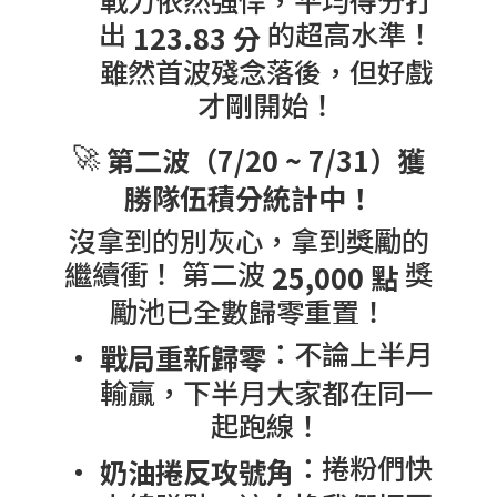
出
的超高水準！
123.83 分
雖然首波殘念落後，但好戲
才剛開始！
🚀
第二波（7/20 ~ 7/31）獲
勝隊伍積分統計中！
沒拿到的別灰心，拿到獎勵的
繼續衝！ 第二波
獎
25,000 點
勵池已全數歸零重置！
：不論上半月
戰局重新歸零
輸贏，下半月大家都在同一
起跑線！
：捲粉們快
奶油捲反攻號角