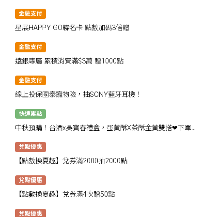
金融支付
星展HAPPY GO聯名卡 點數加碼3倍贈
金融支付
遠銀專屬 累積消費滿$3萬 贈1000點
金融支付
線上投保國泰寵物險，抽SONY藍牙耳機！
快速累點
中秋預購！台酒x吳寶春禮盒，蛋黃酥X茶酥金黃雙搭❤下單抽
千點
兌點優惠
【點數換夏趣】兌券滿2000抽2000點
兌點優惠
【點數換夏趣】兌券滿4次贈50點
兌點優惠