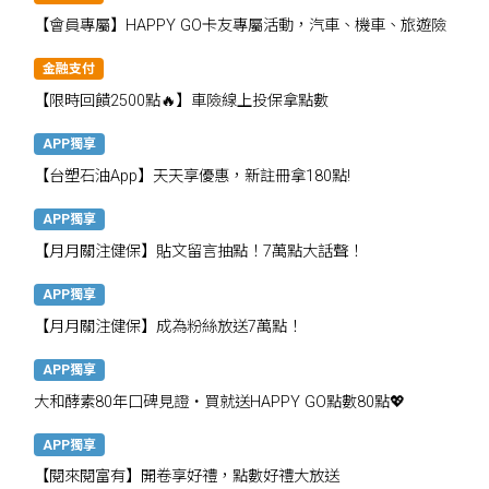
【會員專屬】HAPPY GO卡友專屬活動，汽車、機車、旅遊險
金融支付
【限時回饋2500點🔥】車險線上投保拿點數
APP獨享
【台塑石油App】天天享優惠，新註冊拿180點!
APP獨享
【月月關注健保】貼文留言抽點！7萬點大話聲！
APP獨享
【月月關注健保】成為粉絲放送7萬點！
APP獨享
大和酵素80年口碑見證・買就送HAPPY GO點數80點💖
APP獨享
【閱來閱富有】開卷享好禮，點數好禮大放送