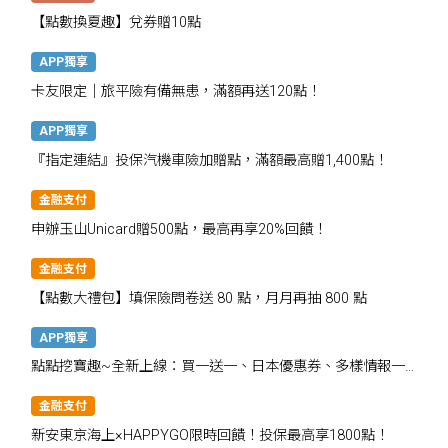
【點數換夏趣】兌券贈10點
APP獨享
卡友限定│旅平險有備無患，滿額再送120點！
APP獨享
『指定連結』投保汽機車險加贈點，滿額最高贈1,400點！
金融支付
申辦玉山Unicard贈500點，最高再享20%回饋！
金融支付
【點數大禮包】填保險問卷送 80 點，月月再抽 800 點
APP獨享
點點挖寶趣~全新上線：買一送一、日本優惠券、多樣情報一
次掌握
金融支付
新安東京海上×HAPPYGO限時回饋！投保最高享1800點！