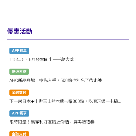
優惠活動
APP獨享
115年 5、6月發票開出一千萬大獎！
快速累點
AHC新品登場！搶先入手，500點也別忘了帶走🎁
金融支付
下一趟日本✈️申辦玉山熊本熊卡贈300點，吃喝玩樂一卡搞
定！
APP獨享
限時限量！馬爹利好友贈迷你酒，買再贈禮券
金融支付