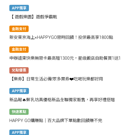
APP獨享
【 遊戲樂園】遊戲爭霸戰
金融支付
新安東京海上×HAPPYGO限時回饋！投保最高享1800點
金融支付
申辦遠東快樂無限卡最高贈1300元，星級飯店自助餐買1送1
兌點優惠
【樂券】日常生活必備!眾多票券❤️吃喝玩樂都好用
APP獨享
新品報🔥鮮乳坊真優格新品全聯獨家販售，再享好禮搭贈
快速累點
HAPPY GO購賺點｜百大品牌下單點數回饋賺不完
APP獨享