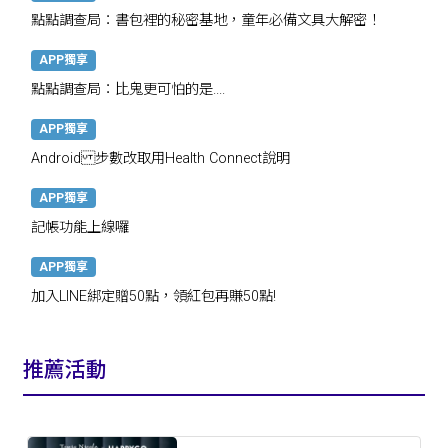
點點調查局：書包裡的秘密基地，童年必備文具大解密！
APP獨享
點點調查局：比鬼更可怕的是....
APP獨享
Android 步數改取用Health Connect說明
APP獨享
記帳功能上線囉
APP獨享
加入LINE綁定贈50點，領紅包再賺50點!
推薦活動