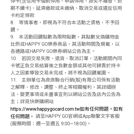
停卡(含信用卡強制停用、申請停用、掛失不補發、到
期不續卡)、延滯繳款或未繳納、取消交易或違反信用
卡約定條款
8. 等情事者，即視為不符合本活動之資格，不予回
饋。
9. 本活動回饋點數為限時點數，其點數兌換購物金
比例或HAPPY GO樂券商品，其活動時間及規範，以
各通路或HAPPY GO樂券網站公告為主。
10. 若因交易失敗、退貨、取消訂單，活動期間內同
卡號正負交易結算後之負數金額或其他可歸責於持卡
人之因素導致交易未完成，將不視為回饋範圍。
11. 主辦單位為鼎鼎聯合行銷(股)有限公司保有活動
之解釋、修改、調整、終止等相關權利，其詳細辦
法、變更事項或未盡事宜則以網站公告及店內公告為
主；詳見快樂購網站
https://www.happygocard.com.tw如有任何問題。如有
請至HAPPY GO官網或App聯繫文字客服
任何問題，
(服務時間：週一至週五 9:00~18:00)。