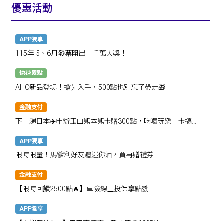
優惠活動
APP獨享
115年 5、6月發票開出一千萬大獎！
快速累點
AHC新品登場！搶先入手，500點也別忘了帶走🎁
金融支付
下一趟日本✈️申辦玉山熊本熊卡贈300點，吃喝玩樂一卡搞
定！
APP獨享
限時限量！馬爹利好友贈迷你酒，買再贈禮券
金融支付
【限時回饋2500點🔥】車險線上投保拿點數
APP獨享