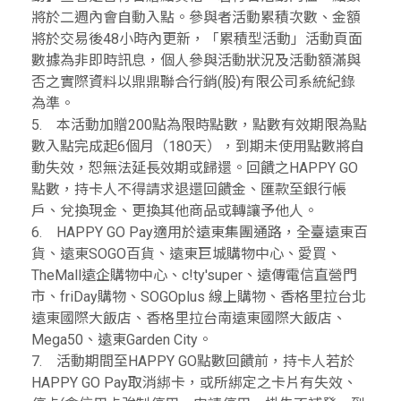
將於二週內會自動入點。參與者活動累積次數、金額
將於交易後48小時內更新，「累積型活動」活動頁面
數據為非即時訊息，個人參與活動狀況及活動額滿與
否之實際資料以鼎鼎聯合行銷(股)有限公司系統紀錄
為準。
5. 本活動加贈200點為限時點數，點數有效期限為點
數入點完成起6個月（180天），到期未使用點數將自
動失效，恕無法延長效期或歸還。回饋之HAPPY GO
點數，持卡人不得請求退還回饋金、匯款至銀行帳
戶、兌換現金、更換其他商品或轉讓予他人。
6. HAPPY GO Pay適用於遠東集團通路，全臺遠東百
貨、遠東SOGO百貨、遠東巨城購物中心、愛買、
TheMall遠企購物中心、c!ty'super、遠傳電信直營門
市、friDay購物、SOGOplus 線上購物、香格里拉台北
遠東國際大飯店、香格里拉台南遠東國際大飯店、
Mega50、遠東Garden City。
7. 活動期間至HAPPY GO點數回饋前，持卡人若於
HAPPY GO Pay取消綁卡，或所綁定之卡片有失效、