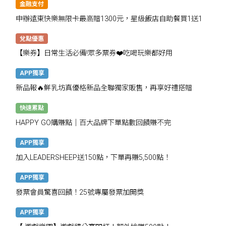
金融支付
申辦遠東快樂無限卡最高贈1300元，星級飯店自助餐買1送1
兌點優惠
【樂券】日常生活必備!眾多票券❤️吃喝玩樂都好用
APP獨享
新品報🔥鮮乳坊真優格新品全聯獨家販售，再享好禮搭贈
快速累點
HAPPY GO購賺點｜百大品牌下單點數回饋賺不完
APP獨享
加入LEADERSHEEP送150點，下單再賺5,500點！
APP獨享
發票會員驚喜回饋！25號專屬發票加開獎
APP獨享