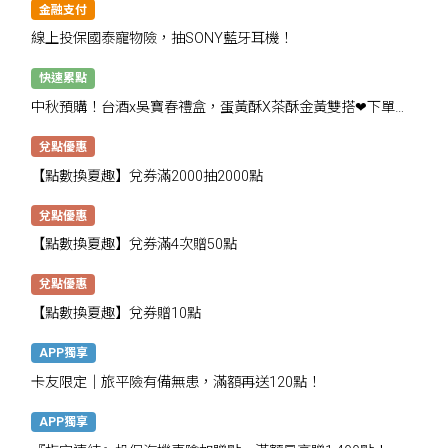
金融支付
線上投保國泰寵物險，抽SONY藍牙耳機！
快速累點
中秋預購！台酒x吳寶春禮盒，蛋黃酥X茶酥金黃雙搭❤下單抽
千點
兌點優惠
【點數換夏趣】兌券滿2000抽2000點
兌點優惠
【點數換夏趣】兌券滿4次贈50點
兌點優惠
【點數換夏趣】兌券贈10點
APP獨享
卡友限定│旅平險有備無患，滿額再送120點！
APP獨享