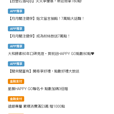
【台塑石油App】天天享優惠，新註冊拿180點!
APP獨享
【月月關注健保】貼文留言抽點！7萬點大話聲！
APP獨享
【月月關注健保】成為粉絲放送7萬點！
APP獨享
大和酵素80年口碑見證・買就送HAPPY GO點數80點💖
APP獨享
【閱來閱富有】開卷享好禮，點數好禮大放送
金融支付
星展HAPPY GO聯名卡 點數加碼3倍贈
金融支付
遠銀專屬 累積消費滿$3萬 贈1000點