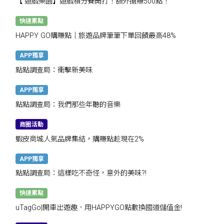
【 遊戲樂園】遊戲積分賽開打！額外搶賺500點！
快速累點
HAPPY GO購賺點｜旅遊品牌筆筆下單回饋最高48%
APP獨享
點點調查局：衝擊新美味
APP獨享
點點調查局：我們那些年聽的音樂
商圈活動
蝦皮商城人氣品牌集結，購賺點趁現在2%
APP獨享
點點調查局：這樣吃不奇怪，意外的美味?!
快速累點
uTagGo|開車出遊趣．用HAPPYGO點數換國道儲值金!