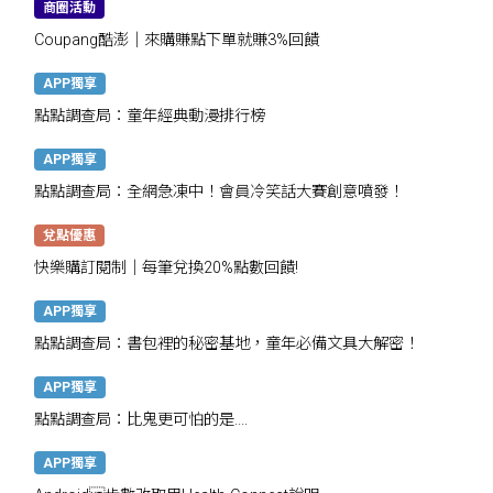
商圈活動
Coupang酷澎｜來購賺點下單就賺3%回饋
APP獨享
點點調查局：童年經典動漫排行榜
APP獨享
點點調查局：全網急凍中！會員冷笑話大賽創意噴發！
兌點優惠
快樂購訂閱制｜每筆兌換20%點數回饋!
APP獨享
點點調查局：書包裡的秘密基地，童年必備文具大解密！
APP獨享
點點調查局：比鬼更可怕的是....
APP獨享