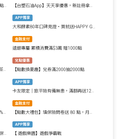
點
【台塑石油App】天天享優惠，新註冊拿
180點!
APP獨享
！
大和酵素80年口碑見證・買就送HAPPY GO
點數80點💖
金融支付
遠銀專屬 累積消費滿$3萬 贈1000點
兌點優惠
茶酥
【點數換夏趣】兌券滿2000抽2000點
APP獨享
卡友限定│旅平險有備無患，滿額再送120
點！
金融支付
0%回
【點數大禮包】填保險問卷送 80 點，月月
再抽 800 點
APP獨享
保
【 遊戲樂園】遊戲爭霸戰