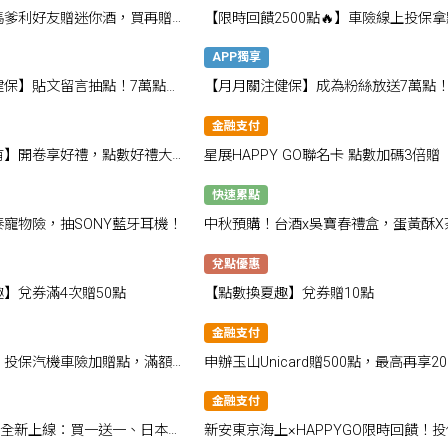
馬爹利好友贈迷你酒，買再贈禮
【限時回饋2500點🔥】車險線上投保拿
數
APP獨享
健保】貼文留言抽點！7萬點大
【月月關注健保】成為粉絲放送7萬點
金融支付
有】開卷享好禮，點數好禮大放
星展HAPPY GO聯名卡 點數加碼3倍贈
快速累點
寵物險，抽SONY藍牙耳機！
中秋預購！台酒x吳寶春禮盒，蛋黃酥X
金黃雙搭❤下單抽千點
兌點優惠
】兌券滿4次贈50點
【點數換夏趣】兌券贈10點
金融支付
』投保汽機車險加贈點，滿額最
申辦玉山Unicard贈500點，最高再享2
點！
饋！
金融支付
~全新上線：買一送一、日本優
新安東京海上×HAPPYGO限時回饋！投