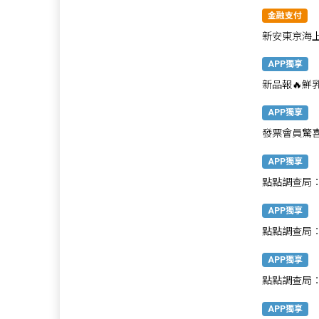
惠券、多樣
金融支付
新安東京海上
最高享1800
APP獨享
新品報🔥鮮
再享好禮搭
APP獨享
發票會員驚
APP獨享
點點調查局
APP獨享
點點調查局：
APP獨享
點點調查局
APP獨享