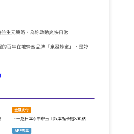
重益生元策略，為妳啟動爽快日常
 無添加驗證的百年在地蜂蜜品牌「泉發蜂蜜」，是妳
。
f
金融支付
忘了
下一趟日本✈️申辦玉山熊本熊卡贈300點，
吃喝玩樂一卡搞定！
APP獨享