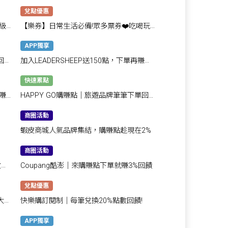
兌點優惠
級
【樂券】日常生活必備!眾多票券❤️吃喝玩
樂都好用
APP獨享
回饋
加入LEADERSHEEP送150點，下單再賺
5,500點！
快速累點
賺
HAPPY GO購賺點｜旅遊品牌筆筆下單回饋
最高48%
商圈活動
蝦皮商城人氣品牌集結，購賺點趁現在2%
商圈活動
數換
Coupang酷澎｜來購賺點下單就賺3%回饋
兌點優惠
大賽
快樂購訂閱制｜每筆兌換20%點數回饋!
APP獨享