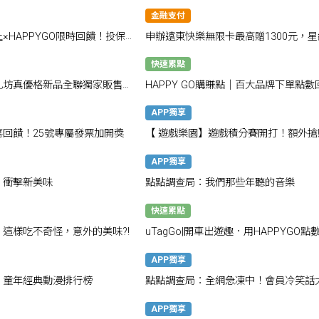
情報一次掌握
最高享1800點！
金融支付
×HAPPYGO限時回饋！投保
申辦遠東快樂無限卡最高贈1300元，星
點
飯店自助餐買1送1
快速累點
乳坊真優格新品全聯獨家販售，
HAPPY GO購賺點｜百大品牌下單點數
贈
賺不完
APP獨享
喜回饋！25號專屬發票加開獎
【 遊戲樂園】遊戲積分賽開打！額外搶
500點！
APP獨享
：衝擊新美味
點點調查局：我們那些年聽的音樂
快速累點
這樣吃不奇怪，意外的美味?!
uTagGo|開車出遊趣．用HAPPYGO點
國道儲值金!
APP獨享
：童年經典動漫排行榜
點點調查局：全網急凍中！會員冷笑話
創意噴發！
APP獨享