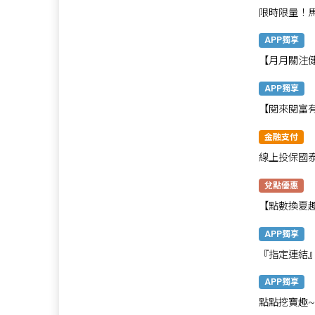
限時限量！
券
APP獨享
【月月關注
話聲！
APP獨享
【閱來閱富
送
金融支付
線上投保國泰
兌點優惠
【點數換夏趣
APP獨享
『指定連結
高贈1,400
APP獨享
點點挖寶趣