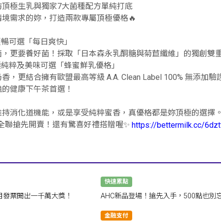
坊頂極生乳與獨家7大菌種配方單純打底
情境需求的妳，打造兩款專屬頂極優格🔥
順暢可選「每日爽快」
菌，更要養好菌！採取「日本森永乳酮糖與菊苣纖維」的獨創雙
極純粹及美味可選「蜂蜜鮮乳優格」
香，更結合擁有歐盟最高等級 A.A. Clean Label 100%
擔的健康下午茶首選！
維持消化道機能，或是享受純粹蜜香，真優格都是妳頂極的選擇
全台全聯搶先開賣！還有驚喜好禮搭贈喔✨
https://bettermilk.cc/6dzt
快速累點
、6月發票開出一千萬大獎！
AHC新品登場！搶先入手，500點也別
帶走🎁
金融支付