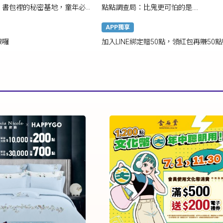
：書包裡的秘密基地，童年必備
點點調查局：比鬼更可怕的是....
！
APP獨享
線囉
加入LINE綁定贈50點，領紅包再賺50點