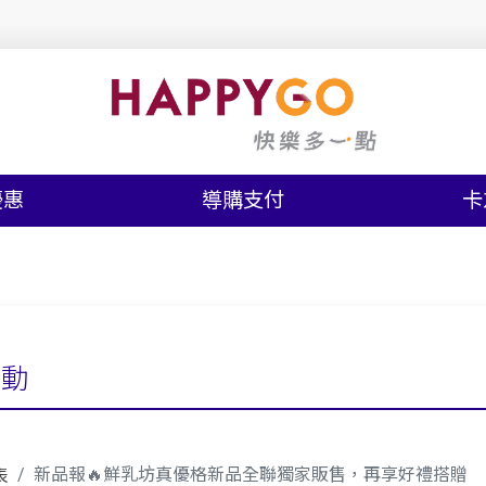
優惠
導購支付
卡
活動
新品報🔥鮮乳坊真優格新品全聯獨家販售，再享好禮搭贈
表