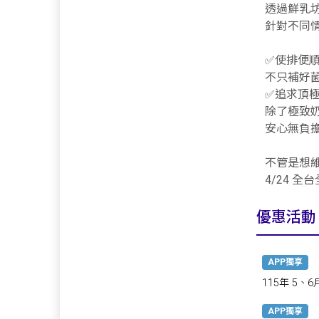
透過鮮乳
針對不同
✅使排便
不只補好
✅追求頂
除了極致奶
安心無負
不管是想
4/24 
優惠活動
APP獨享
115年 5
APP獨享