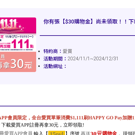
你有張【$30購物金】尚未領取！！下
愛買
2024/11/1~2024/12/31
1APP
會員限定，全台愛買單筆消費$1,111刷
HAPPY GO Pay
加贈
1
下載愛買APP註冊再拿
30
元，立即領取
!
30元
購物金
15pvl
冊愛買APP會員
】
再送
，
現領
輸入
【
序號