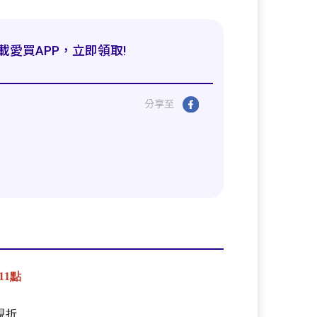
載愛買APP，立即領取!
分享至
11
點
現折