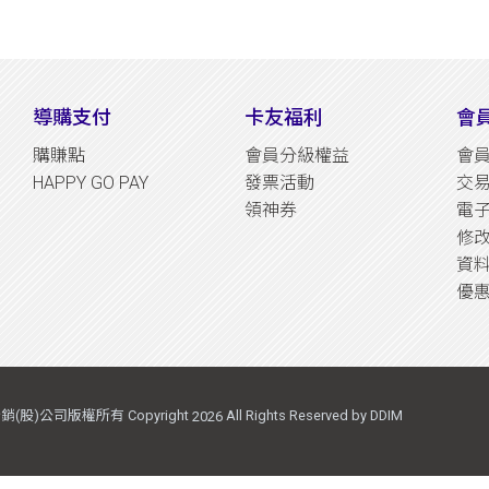
導購支付
卡友福利
會
購賺點
會員分級權益
會
HAPPY GO PAY
發票活動
交
領神券
電
修
資
優
(股)公司版權所有 Copyright
All Rights Reserved by DDIM
2026