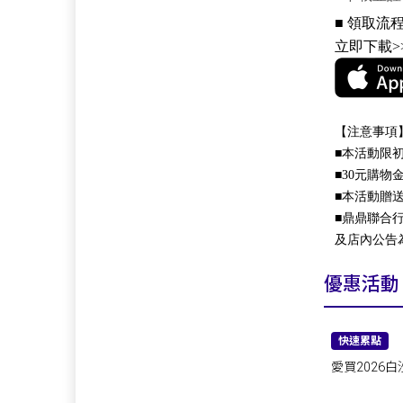
■ 領取流
立即下載>
【注意事項
■本活動限
■30元購
■本活動贈
■鼎鼎聯合
及店內公告
優惠活動
快速累點
愛買2026
福，四份心