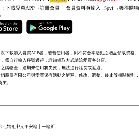
程：下載愛買APP→註冊會員→ 會員資料頁輸入
→獲得購物
15pvl
>
】
初次下載加入愛買APP者，若曾使用者，則不符合本活動之贈品領取資格。
物金，需自行輸入序號獲得，詳細領取方式請洽愛買各分店。
送之購物金，逾期未使用將失效，無法進行延長或返還。
行銷股份有限公司與愛買保有活動之解釋、修改、調整、終止等相關權利
為主。
白沙屯媽祖中元平安箱｜一箱祈
意