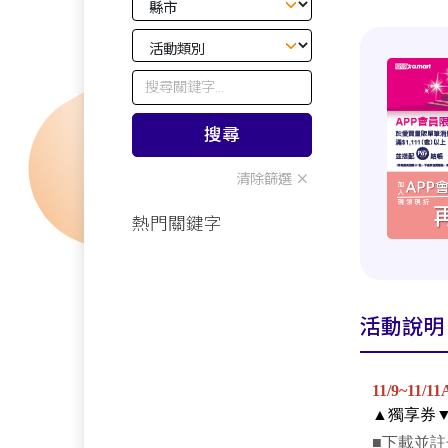
搜尋
清除篩選
熱門關鍵字
活動說明
11/9~11/1
▲獨享券▼
■下載並註