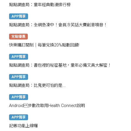
點點調查局：童年經典動漫排行榜
APP獨享
點點調查局：全網急凍中！會員冷笑話大賽創意噴發！
兌點優惠
快樂購訂閱制｜每筆兌換20%點數回饋!
APP獨享
點點調查局：書包裡的秘密基地，童年必備文具大解密！
APP獨享
點點調查局：比鬼更可怕的是....
APP獨享
Android 步數改取用Health Connect說明
APP獨享
記帳功能上線囉