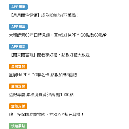
APP獨享
【月月關注健保】成為粉絲放送7萬點！
APP獨享
大和酵素80年口碑見證・買就送HAPPY GO點數80點💖
APP獨享
【閱來閱富有】開卷享好禮，點數好禮大放送
金融支付
星展HAPPY GO聯名卡 點數加碼3倍贈
金融支付
遠銀專屬 累積消費滿$3萬 贈1000點
金融支付
線上投保國泰寵物險，抽SONY藍牙耳機！
快速累點