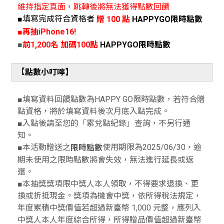
維持指定頁面，跳轉後將無法獲得點數回饋
■填寫完成符合資格者
贈 100 點
HAPPYGO限時點數
■再抽iPhone16!
■
前1,200名 加碼100點
HAPPYGO限時點數
【
點數小叮嚀】
■填寫資料回饋點數為HAPPY GO限時點數，若符合贈
點資格，將於填寫資料後次月底入點完成。
■入點後請至您的「累兌點紀錄」查詢，不另行通
知。
■本活動贈送之
使用期限為2025/06/30，逾
限時點數
期未使用之限時點數將會失效，無法進行延長或返
還。
■本抽獎獎項限中獎人本人領取，不得要求退換、更
換或折抵現金。獎項為機會中獎，依所得稅法規定，
年度累積中獎價值若超過新臺幣 1,000 元整，應列入
中獎人本人年度綜合所得，所得贈品價值超過新臺幣