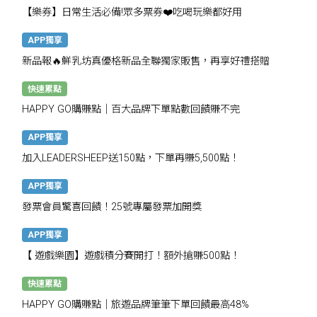
【樂券】日常生活必備!眾多票券❤️吃喝玩樂都好用
APP獨享
新品報🔥鮮乳坊真優格新品全聯獨家販售，再享好禮搭贈
快速累點
HAPPY GO購賺點｜百大品牌下單點數回饋賺不完
APP獨享
加入LEADERSHEEP送150點，下單再賺5,500點！
APP獨享
發票會員驚喜回饋！25號專屬發票加開獎
APP獨享
【 遊戲樂園】遊戲積分賽開打！額外搶賺500點！
快速累點
HAPPY GO購賺點｜旅遊品牌筆筆下單回饋最高48%