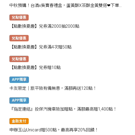
中秋預購！台酒x吳寶春禮盒，蛋黃酥X茶酥金黃雙搭❤下單抽
千點
兌點優惠
【點數換夏趣】兌券滿2000抽2000點
兌點優惠
【點數換夏趣】兌券滿4次贈50點
兌點優惠
【點數換夏趣】兌券贈10點
APP獨享
卡友限定│旅平險有備無患，滿額再送120點！
APP獨享
『指定連結』投保汽機車險加贈點，滿額最高贈1,400點！
金融支付
申辦玉山Unicard贈500點，最高再享20%回饋！