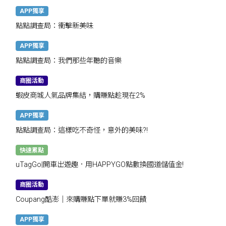
APP獨享
點點調查局：衝擊新美味
APP獨享
點點調查局：我們那些年聽的音樂
商圈活動
蝦皮商城人氣品牌集結，購賺點趁現在2%
APP獨享
點點調查局：這樣吃不奇怪，意外的美味?!
快速累點
uTagGo|開車出遊趣．用HAPPYGO點數換國道儲值金!
商圈活動
Coupang酷澎｜來購賺點下單就賺3%回饋
APP獨享