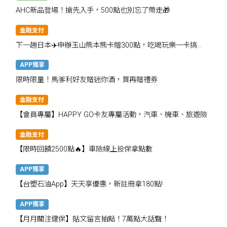
AHC新品登場！搶先入手，500點也別忘了帶走🎁
金融支付
下一趟日本✈️申辦玉山熊本熊卡贈300點，吃喝玩樂一卡搞
定！
APP獨享
限時限量！馬爹利好友贈迷你酒，買再贈禮券
金融支付
【會員專屬】HAPPY GO卡友專屬活動，汽車、機車、旅遊險
金融支付
【限時回饋2500點🔥】車險線上投保拿點數
APP獨享
【台塑石油App】天天享優惠，新註冊拿180點!
APP獨享
【月月關注健保】貼文留言抽點！7萬點大話聲！