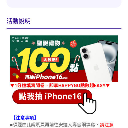
活動說明
▼1分鐘填寫問卷，即享HAPPYGO點數超EASY▼
【注意事項】
■須經由此說明頁再前往安達人壽官網填寫，
請注意