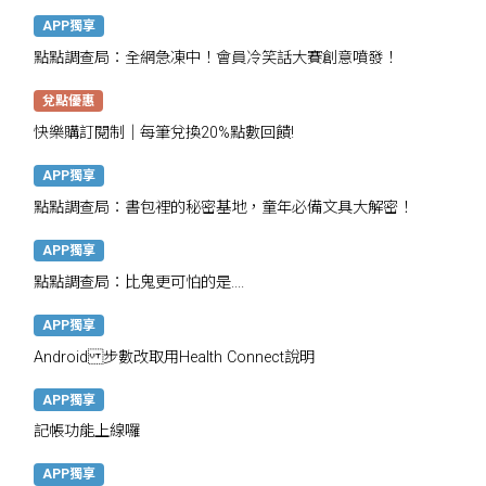
APP獨享
點點調查局：全網急凍中！會員冷笑話大賽創意噴發！
兌點優惠
快樂購訂閱制｜每筆兌換20%點數回饋!
APP獨享
點點調查局：書包裡的秘密基地，童年必備文具大解密！
APP獨享
點點調查局：比鬼更可怕的是....
APP獨享
Android 步數改取用Health Connect說明
APP獨享
記帳功能上線囉
APP獨享