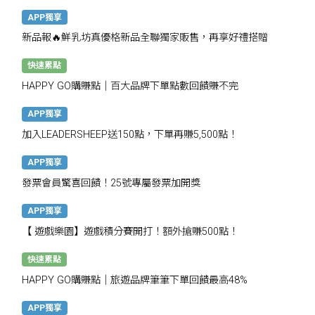
APP獨享
新品報🔥鮮乳坊真優格新品全聯獨家販售，再享好禮搭贈
快速累點
HAPPY GO購賺點｜百大品牌下單點數回饋賺不完
APP獨享
加入LEADERSHEEP送150點，下單再賺5,500點！
APP獨享
發票會員驚喜回饋！25號專屬發票加開獎
APP獨享
【 遊戲樂園】遊戲積分賽開打！額外搶賺500點！
快速累點
HAPPY GO購賺點｜旅遊品牌筆筆下單回饋最高48%
APP獨享