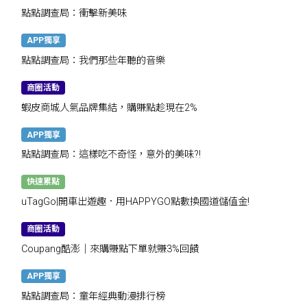
點點調查局：衝擊新美味
APP獨享
點點調查局：我們那些年聽的音樂
商圈活動
蝦皮商城人氣品牌集結，購賺點趁現在2%
APP獨享
點點調查局：這樣吃不奇怪，意外的美味?!
快速累點
uTagGo|開車出遊趣．用HAPPYGO點數換國道儲值金!
商圈活動
Coupang酷澎｜來購賺點下單就賺3%回饋
APP獨享
點點調查局：童年經典動漫排行榜