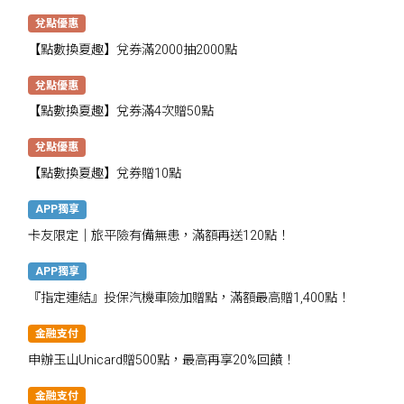
千點
兌點優惠
【點數換夏趣】兌券滿2000抽2000點
兌點優惠
【點數換夏趣】兌券滿4次贈50點
兌點優惠
【點數換夏趣】兌券贈10點
APP獨享
卡友限定│旅平險有備無患，滿額再送120點！
APP獨享
『指定連結』投保汽機車險加贈點，滿額最高贈1,400點！
金融支付
申辦玉山Unicard贈500點，最高再享20%回饋！
金融支付