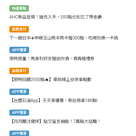
快速累點
AHC新品登場！搶先入手，500點也別忘了帶走🎁
金融支付
下一趟日本✈️申辦玉山熊本熊卡贈300點，吃喝玩樂一卡搞
定！
APP獨享
限時限量！馬爹利好友贈迷你酒，買再贈禮券
金融支付
【限時回饋2500點🔥】車險線上投保拿點數
APP獨享
【台塑石油App】天天享優惠，新註冊拿180點!
APP獨享
【月月關注健保】貼文留言抽點！7萬點大話聲！
APP獨享