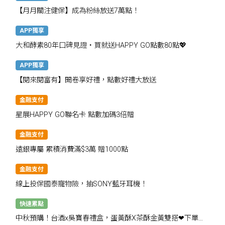
【月月關注健保】成為粉絲放送7萬點！
APP獨享
大和酵素80年口碑見證・買就送HAPPY GO點數80點💖
APP獨享
【閱來閱富有】開卷享好禮，點數好禮大放送
金融支付
星展HAPPY GO聯名卡 點數加碼3倍贈
金融支付
遠銀專屬 累積消費滿$3萬 贈1000點
金融支付
線上投保國泰寵物險，抽SONY藍牙耳機！
快速累點
中秋預購！台酒x吳寶春禮盒，蛋黃酥X茶酥金黃雙搭❤下單抽