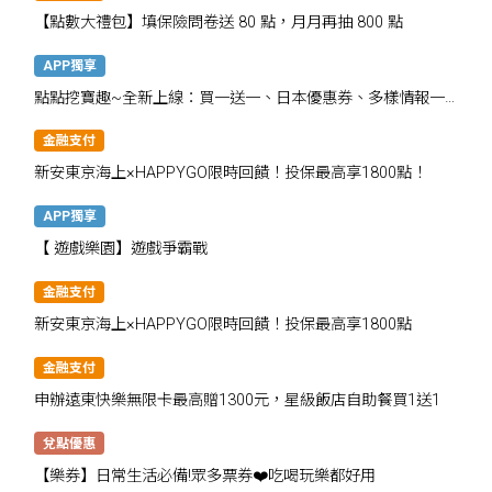
【點數大禮包】填保險問卷送 80 點，月月再抽 800 點
APP獨享
點點挖寶趣~全新上線：買一送一、日本優惠券、多樣情報一
次掌握
金融支付
新安東京海上×HAPPYGO限時回饋！投保最高享1800點！
APP獨享
【 遊戲樂園】遊戲爭霸戰
金融支付
新安東京海上×HAPPYGO限時回饋！投保最高享1800點
金融支付
申辦遠東快樂無限卡最高贈1300元，星級飯店自助餐買1送1
兌點優惠
【樂券】日常生活必備!眾多票券❤️吃喝玩樂都好用