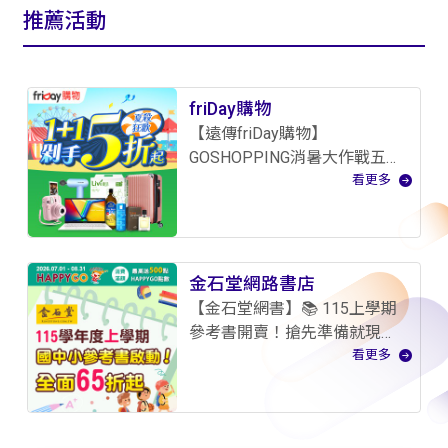
推薦活動
friDay購物
【遠傳friDay購物】
GOSHOPPING消暑大作戰五折
起
看更多
金石堂網路書店
【金石堂網書】📚 115上學期
參考書開賣！搶先準備就現
在！
看更多