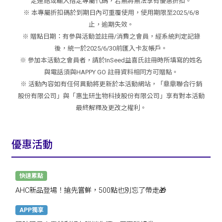
定連結或輸入指定專屬代碼，若無將無法享有優惠折扣。
※ 本專屬折扣碼於到期日內可重覆使用，使用期限至2025/6/8
止，逾期失效。
※ 贈點日期：有參與活動並註冊/消費之會員，經系統判定記錄
後，統一於2025/6/30前匯入卡友帳戶。
※ 參加本活動之會員者，請於InSeed益喜氏註冊時所填寫的姓名
與電話須與HAPPY GO 註冊資料相同方可贈點。
※ 活動內容如有任何異動將更新於本活動網站，「鼎鼎聯合行銷
股份有限公司」與「惠生研生物科技股份有限公司」享有對本活動
最終解釋及更改之權利。
優惠活動
快速累點
AHC新品登場！搶先嘗鮮，500點也別忘了帶走🎁
APP獨享