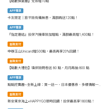
【點數換夏趣】兌券贈10點
APP獨享
卡友限定│旅平險有備無患，滿額再送120點！
APP獨享
『指定連結』投保汽機車險加贈點，滿額最高贈1,400點！
金融支付
申辦玉山Unicard贈500點，最高再享20%回饋！
金融支付
【點數大禮包】填保險問卷送 80 點，月月再抽 800 點
APP獨享
點點挖寶趣~全新上線：買一送一、日本優惠券、多樣情報一
次掌握
金融支付
新安東京海上×HAPPYGO限時回饋！投保最高享1800點！