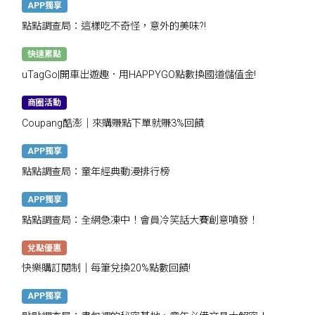
APP獨享
點點調查局：這樣吃不奇怪，意外的美味?!
快速累點
uTagGo|開車出遊趣．用HAPPYGO點數換國道儲值金!
商圈活動
Coupang酷澎｜來購賺點下單就賺3%回饋
APP獨享
點點調查局：童年經典動漫排行榜
APP獨享
點點調查局：全網急凍中！會員冷笑話大賽創意噴發！
兌點優惠
快樂購訂閱制｜每筆兌換20%點數回饋!
APP獨享