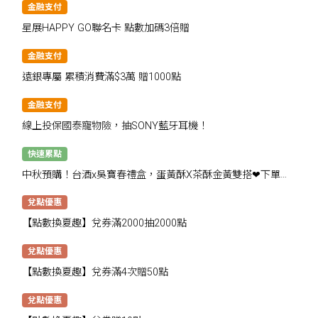
金融支付
星展HAPPY GO聯名卡 點數加碼3倍贈
金融支付
遠銀專屬 累積消費滿$3萬 贈1000點
金融支付
線上投保國泰寵物險，抽SONY藍牙耳機！
快速累點
中秋預購！台酒x吳寶春禮盒，蛋黃酥X茶酥金黃雙搭❤下單抽
千點
兌點優惠
【點數換夏趣】兌券滿2000抽2000點
兌點優惠
【點數換夏趣】兌券滿4次贈50點
兌點優惠