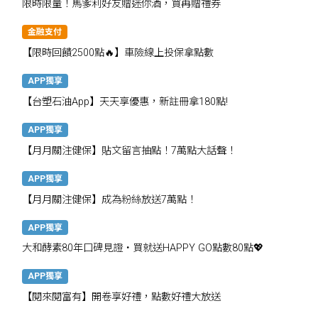
限時限量！馬爹利好友贈迷你酒，買再贈禮券
金融支付
【限時回饋2500點🔥】車險線上投保拿點數
APP獨享
【台塑石油App】天天享優惠，新註冊拿180點!
APP獨享
【月月關注健保】貼文留言抽點！7萬點大話聲！
APP獨享
【月月關注健保】成為粉絲放送7萬點！
APP獨享
大和酵素80年口碑見證・買就送HAPPY GO點數80點💖
APP獨享
【閱來閱富有】開卷享好禮，點數好禮大放送