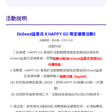
活動說明
《InSeed益喜氏 X HAPPY GO 限定優惠活動》
活動時間：即日起～2025/6/8
活動內容：
1.註冊禮 : HAPPY GO 會員於活動期間透過指定連結註冊成為
即贈
InSeed益喜氏官網會員，
點數60點及InSeed益喜氏官網200
。
元購物金
2.消費禮 : HAPPY GO 會員於活動期間透過指定連結至InSeed益喜
氏官網消費
結帳時輸入
，
推薦代碼【hg200】
(A) 折扣後結帳金額滿1,000元，即享HAPPY GO點數200點。(可累
贈)
(B) 註冊即享抽獎資格乙次，活動結束後抽出共20名200點得主。
※ 請注意，欲參與本活動註冊/消費贈點及優惠折扣，必須點擊指