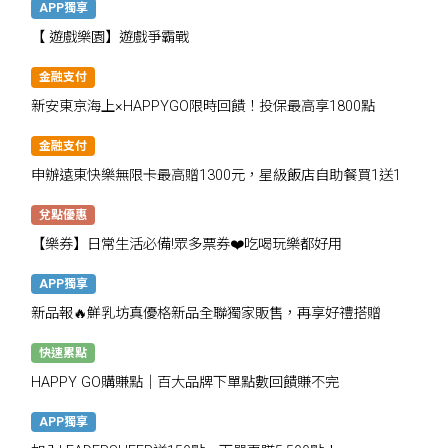
APP獨享
【 遊戲樂園】遊戲爭霸戰
金融支付
新安東京海上×HAPPYGO限時回饋！投保最高享1800點
金融支付
申辦遠東快樂無限卡最高贈1300元，星級飯店自助餐買1送1
兌點優惠
【樂券】日常生活必備!眾多票券❤️吃喝玩樂都好用
APP獨享
新品報🔥鮮乳坊真優格新品全聯獨家販售，再享好禮搭贈
快速累點
HAPPY GO購賺點｜百大品牌下單點數回饋賺不完
APP獨享