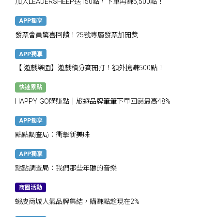
加入LEADERSHEEP送150點，下單再賺5,500點！
APP獨享
發票會員驚喜回饋！25號專屬發票加開獎
APP獨享
【 遊戲樂園】遊戲積分賽開打！額外搶賺500點！
快速累點
HAPPY GO購賺點｜旅遊品牌筆筆下單回饋最高48%
APP獨享
點點調查局：衝擊新美味
APP獨享
點點調查局：我們那些年聽的音樂
商圈活動
蝦皮商城人氣品牌集結，購賺點趁現在2%