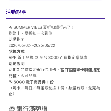
活動說明
🔥 SUMMER VIBES 夏折扣銀行來了！
刷對卡・夏折扣一次到位
活動期間
2026/06/02～2026/06/22
兌換方式
APP 線上兌換 或 全台 SOGO 百貨指定贈獎處
活動說明
活動期間持指定銀行信用卡，
當日當館單卡刷滿指定
，即可兌換
門檻
🎁
SOGO 電子商品券 1 份
（每卡／每日／每館限兌換 1 份，數量有限，兌完為
止）
🎁 銀行滿額贈