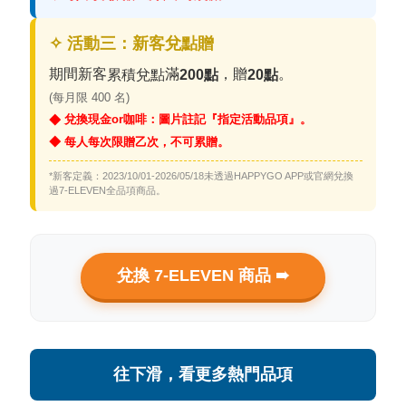
✧ 活動三：新客兌點贈
期間新客
滿
，贈
。
累積兌點
200點
20點
(每月限 400 名
)
兌換現金or咖啡：圖片註記『指定活動品項』。
◆
◆ 每人每次限贈乙次，不可累贈。
*新客定義：2023/10/01-2026/05/18未透過HAPPYGO APP或官網兌換
過7-ELEVEN全品項商品。
兌換 7-ELEVEN 商品 ➠
往下滑，看更多熱門品項