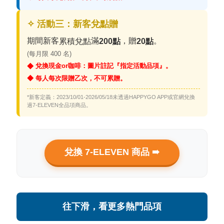
✧ 活動三：新客兌點贈
期間新客
滿
，贈
。
累積兌點
200點
20點
(每月限 400 名
)
兌換現金or咖啡：圖片註記『指定活動品項』。
◆
◆ 每人每次限贈乙次，不可累贈。
*新客定義：2023/10/01-2026/05/18未透過HAPPYGO APP或官網兌換
過7-ELEVEN全品項商品。
兌換 7-ELEVEN 商品 ➠
往下滑，看更多熱門品項