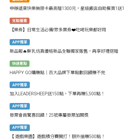
申辦遠東快樂無限卡最高贈1300元，星級飯店自助餐買1送1
兌點優惠
【樂券】日常生活必備!眾多票券❤️吃喝玩樂都好用
APP獨享
新品報🔥鮮乳坊真優格新品全聯獨家販售，再享好禮搭贈
快速累點
HAPPY GO購賺點｜百大品牌下單點數回饋賺不完
APP獨享
加入LEADERSHEEP送150點，下單再賺5,500點！
APP獨享
發票會員驚喜回饋！25號專屬發票加開獎
APP獨享
【 遊戲樂園】遊戲積分賽開打！額外搶賺500點！