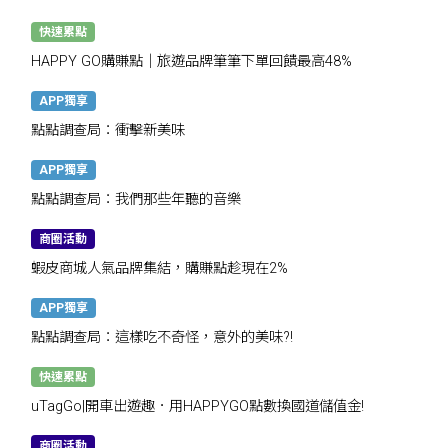
快速累點
HAPPY GO購賺點｜旅遊品牌筆筆下單回饋最高48%
APP獨享
點點調查局：衝擊新美味
APP獨享
點點調查局：我們那些年聽的音樂
商圈活動
蝦皮商城人氣品牌集結，購賺點趁現在2%
APP獨享
點點調查局：這樣吃不奇怪，意外的美味?!
快速累點
uTagGo|開車出遊趣．用HAPPYGO點數換國道儲值金!
商圈活動