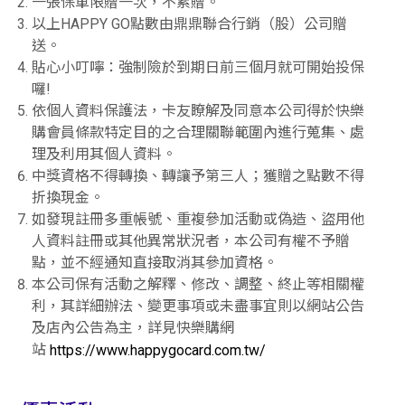
一張保單限贈一次，不累贈。
以上HAPPY GO點數由鼎鼎聯合行銷（股）公司贈
送。
貼心小叮嚀：強制險於到期日前三個月就可開始投保
囉!
依個人資料保護法，卡友瞭解及同意本公司得於快樂
購會員條款特定目的之合理關聯範圍內進行蒐集、處
理及利用其個人資料。
中獎資格不得轉換、轉讓予第三人；獲贈之點數不得
折換現金。
如發現註冊多重帳號、重複參加活動或偽造、盜用他
人資料註冊或其他異常狀況者，本公司有權不予贈
點，並不經通知直接取消其參加資格。
本公司保有活動之解釋、修改、調整、終止等相關權
利，其詳細辦法、變更事項或未盡事宜則以網站公告
及店內公告為主，詳見快樂購網
站
https://www.happygocard.com.tw/