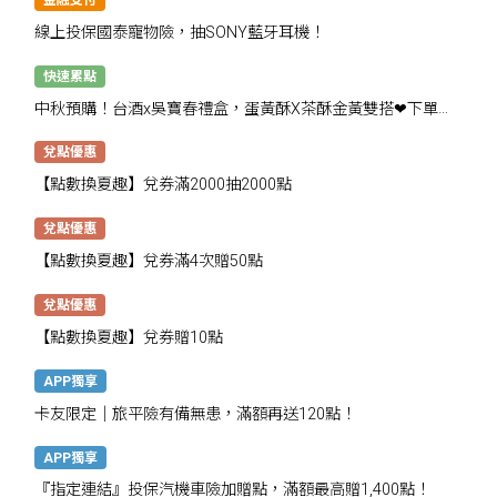
線上投保國泰寵物險，抽SONY藍牙耳機！
快速累點
中秋預購！台酒x吳寶春禮盒，蛋黃酥X茶酥金黃雙搭❤下單抽
千點
兌點優惠
【點數換夏趣】兌券滿2000抽2000點
兌點優惠
【點數換夏趣】兌券滿4次贈50點
兌點優惠
【點數換夏趣】兌券贈10點
APP獨享
卡友限定│旅平險有備無患，滿額再送120點！
APP獨享
『指定連結』投保汽機車險加贈點，滿額最高贈1,400點！