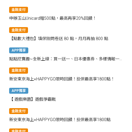
金融支付
申辦玉山Unicard贈500點，最高再享20%回饋！
金融支付
【點數大禮包】填保險問卷送 80 點，月月再抽 800 點
APP獨享
點點挖寶趣~全新上線：買一送一、日本優惠券、多樣情報一
次掌握
金融支付
新安東京海上×HAPPYGO限時回饋！投保最高享1800點！
APP獨享
【 遊戲樂園】遊戲爭霸戰
金融支付
新安東京海上×HAPPYGO限時回饋！投保最高享1800點
金融支付