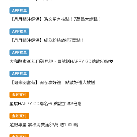
APP獨享
【月月關注健保】貼文留言抽點！7萬點大話聲！
APP獨享
【月月關注健保】成為粉絲放送7萬點！
APP獨享
大和酵素80年口碑見證・買就送HAPPY GO點數80點💖
APP獨享
【閱來閱富有】開卷享好禮，點數好禮大放送
金融支付
星展HAPPY GO聯名卡 點數加碼3倍贈
金融支付
遠銀專屬 累積消費滿$3萬 贈1000點
金融支付