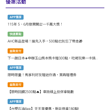
優惠活動
APP獨享
115年 5、6月發票開出一千萬大獎！
快速累點
AHC新品登場！搶先入手，500點也別忘了帶走🎁
金融支付
下一趟日本✈️申辦玉山熊本熊卡贈300點，吃喝玩樂一卡搞
定！
APP獨享
限時限量！馬爹利好友贈迷你酒，買再贈禮券
金融支付
【限時回饋2500點🔥】車險線上投保拿點數
APP獨享
【台塑石油App】天天享優惠，新註冊拿180點!