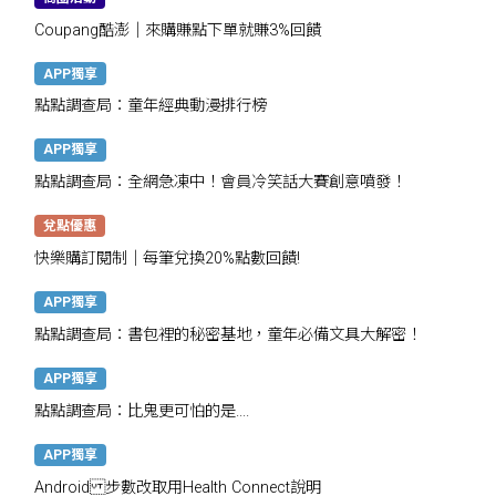
Coupang酷澎｜來購賺點下單就賺3%回饋
APP獨享
點點調查局：童年經典動漫排行榜
APP獨享
點點調查局：全網急凍中！會員冷笑話大賽創意噴發！
兌點優惠
快樂購訂閱制｜每筆兌換20%點數回饋!
APP獨享
點點調查局：書包裡的秘密基地，童年必備文具大解密！
APP獨享
點點調查局：比鬼更可怕的是....
APP獨享
Android 步數改取用Health Connect說明