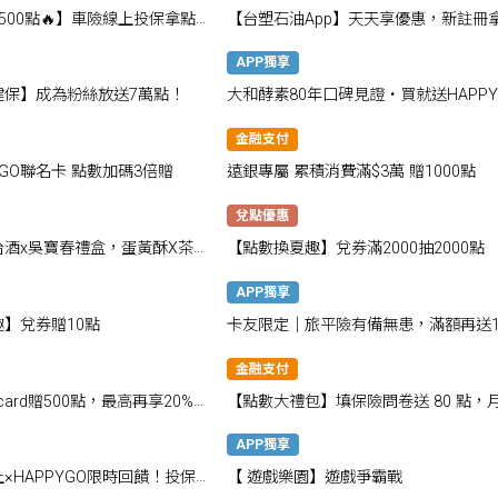
500點🔥】車險線上投保拿點
【台塑石油App】天天享優惠，新註冊
180點!
APP獨享
健保】成為粉絲放送7萬點！
大和酵素80年口碑見證・買就送HAPPY
點數80點💖
金融支付
 GO聯名卡 點數加碼3倍贈
遠銀專屬 累積消費滿$3萬 贈1000點
兌點優惠
台酒x吳寶春禮盒，蛋黃酥X茶酥
【點數換夏趣】兌券滿2000抽2000點
下單抽千點
APP獨享
】兌券贈10點
卡友限定│旅平險有備無患，滿額再送1
點！
金融支付
card贈500點，最高再享20%回
【點數大禮包】填保險問卷送 80 點，
再抽 800 點
APP獨享
×HAPPYGO限時回饋！投保
【 遊戲樂園】遊戲爭霸戰