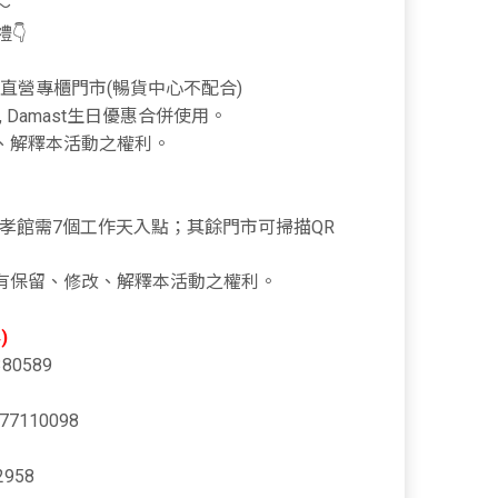
～
👇
nox直營專櫃門市(暢貨中心不配合)
 Damast生日優惠合併使用。
留、修改、解釋本活動之權利。
GO忠孝館需7個工作天入點；其餘門市可掃描QR
an 擁有保留、修改、解釋本活動之權利。
)
80589
7110098
958