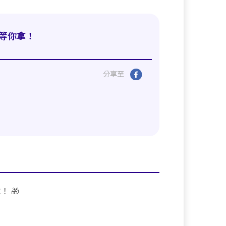
禮等你拿！
分享至
 🎁