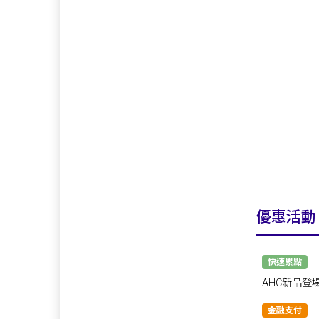
優惠活動
快速累點
AHC新品登
帶走🎁
金融支付