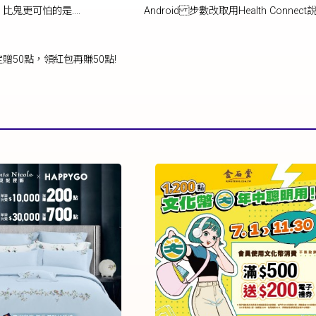
鬼更可怕的是....
Android 步數改取用Health Connect
定贈50點，領紅包再賺50點!