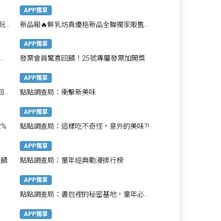
最高享1800點
APP獨享
玩
新品報🔥鮮乳坊真優格新品全聯獨家販售，
再享好禮搭贈
APP獨享
發票會員驚喜回饋！25號專屬發票加開獎
APP獨享
回饋
點點調查局：衝擊新美味
APP獨享
%
點點調查局：這樣吃不奇怪，意外的美味?!
APP獨享
回饋
點點調查局：童年經典動漫排行榜
APP獨享
點點調查局：書包裡的秘密基地，童年必備
文具大解密！
APP獨享