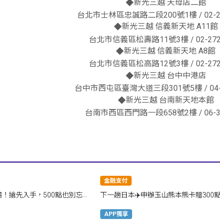
新光三越 天母店二館
◆
台北市士林區忠誠路二段200號1樓 / 02-28
新光三越 信義新天地 A11館
◆
台北市信義區松壽路11號3樓 / 02-272
新光三越 信義新天地 A8館
◆
台北市信義區松高路12號3樓 / 02-272
新光三越 台中中港店
◆
台中市西屯區臺灣大道三段301號5樓 / 04-2
新光三越 台南新天地本館
◆
台南市西區西門路一段658號2樓 / 06-30
金融支付
場！搶先入手，500點也別忘了
下一趟日本✈️申辦玉山熊本熊卡贈300
吃喝玩樂一卡搞定！
APP獨享