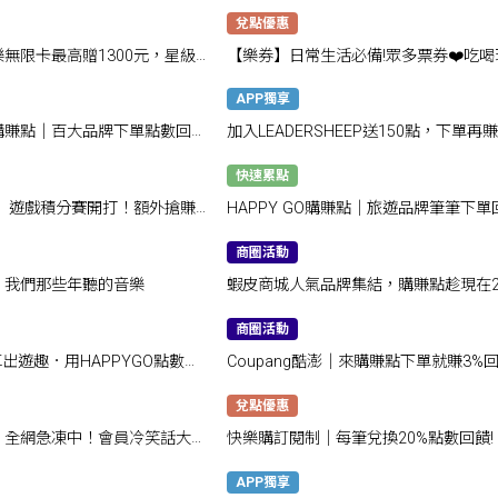
點！
兌點優惠
無限卡最高贈1300元，星級
【樂券】日常生活必備!眾多票券❤️吃喝
1送1
樂都好用
APP獨享
GO購賺點｜百大品牌下單點數回饋
加入LEADERSHEEP送150點，下單再賺
5,500點！
快速累點
園】遊戲積分賽開打！額外搶賺
HAPPY GO購賺點｜旅遊品牌筆筆下單
最高48%
商圈活動
：我們那些年聽的音樂
蝦皮商城人氣品牌集結，購賺點趁現在2
商圈活動
開車出遊趣．用HAPPYGO點數換
Coupang酷澎｜來購賺點下單就賺3%
兌點優惠
：全網急凍中！會員冷笑話大賽
快樂購訂閱制｜每筆兌換20%點數回饋!
APP獨享