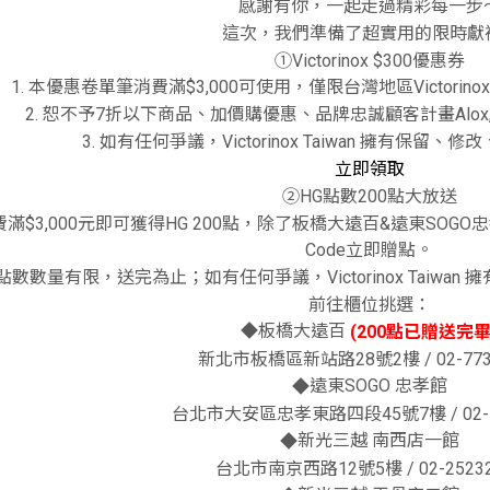
感謝有你，一起走過精彩每一步
這次，我們準備了超實用的限時獻禮
①Victorinox $300優惠券
1. 本優惠卷單筆消費滿$3,000可使用，僅限台灣地區Victori
2. 恕不予7折以下商品、加價購優惠、品牌忠誠顧客計畫Alox,
3. 如有任何爭議，Victorinox Taiwan 擁有保
立即領取
②HG點數200點大放送
消費滿$3,000元即可獲得HG 200點，除了板橋大遠百&遠東SO
Code立即贈點。
. 點數數量有限，送完為止；如有任何爭議，Victorinox Taiw
前往櫃位挑選：
◆板橋大遠百
(200點已贈送完畢
新北市板橋區新站路28號2樓 / 02-773
遠東SOGO 忠孝館
◆
台北市大安區忠孝東路四段45號7樓 / 02-7
新光三越 南西店一館
◆
台北市南京西路12號5樓 / 02-25232