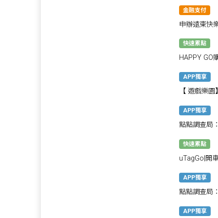
最高享1800
金融支付
申辦遠東快樂
飯店自助餐買
快速累點
HAPPY 
賺不完
APP獨享
【 遊戲樂
500點！
APP獨享
點點調查局
快速累點
uTagGo|
國道儲值金!
APP獨享
點點調查局
創意噴發！
APP獨享