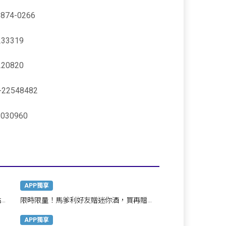
74-0266
33319
20820
2548482
30960
APP獨享
點，
限時限量！馬爹利好友贈迷你酒，買再贈禮
券
APP獨享