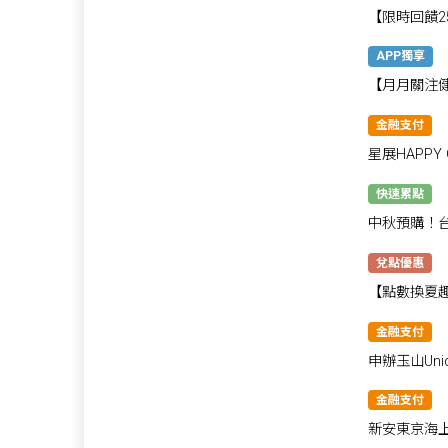
【限時回饋2
數
APP獨享
【月月關注
金融支付
星展HAPPY
快速累點
中秋預購！
金黃雙搭❤
兌點優惠
【點數換夏趣
金融支付
申辦玉山Uni
饋！
金融支付
新安東京海上