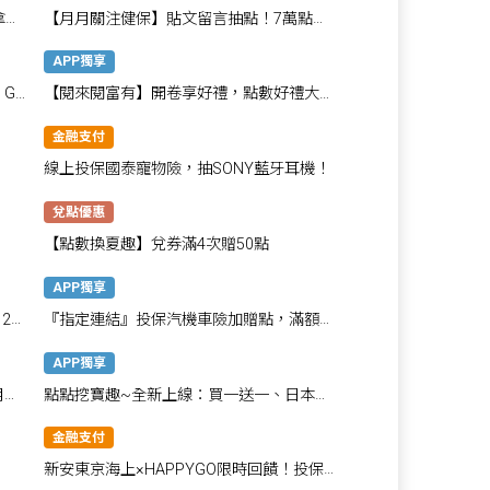
拿
【月月關注健保】貼文留言抽點！7萬點大
話聲！
APP獨享
 GO
【閱來閱富有】開卷享好禮，點數好禮大放
送
金融支付
線上投保國泰寵物險，抽SONY藍牙耳機！
兌點優惠
【點數換夏趣】兌券滿4次贈50點
APP獨享
20
『指定連結』投保汽機車險加贈點，滿額最
高贈1,400點！
APP獨享
月月
點點挖寶趣~全新上線：買一送一、日本優
惠券、多樣情報一次掌握
金融支付
新安東京海上×HAPPYGO限時回饋！投保