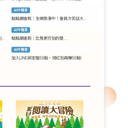
國道儲值金!
APP獨享
點點調查局：全網急凍中！會員冷笑話大賽
創意噴發！
APP獨享
必備
點點調查局：比鬼更可怕的是....
APP獨享
加入LINE綁定贈50點，領紅包再賺50點!