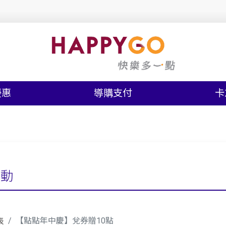
優惠
導購支付
卡
活動
【點點年中慶】兌券贈10點
表