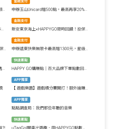
金融支付
額最
申辦玉山Unicard贈500點，最高再享20%回
饋！
金融支付
本優
新安東京海上×HAPPYGO限時回饋！投保
最高享1800點！
金融支付
保
申辦遠東快樂無限卡最高贈1300元，星級
飯店自助餐買1送1
快速累點
售，
HAPPY GO購賺點｜百大品牌下單點數回饋
賺不完
APP獨享
獎
【 遊戲樂園】遊戲積分賽開打！額外搶賺
500點！
APP獨享
點點調查局：我們那些年聽的音樂
快速累點
?!
uTagGo|開車出遊趣．用HAPPYGO點數換