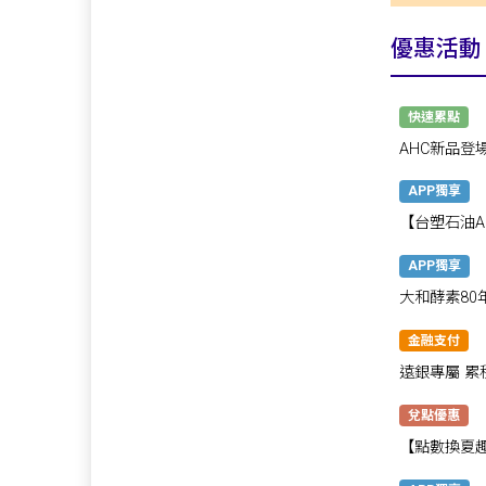
優惠活動
快速累點
AHC新品登
帶走🎁
APP獨享
【台塑石油A
180點!
APP獨享
大和酵素80
點數80點💖
金融支付
遠銀專屬 累積
兌點優惠
【點數換夏趣