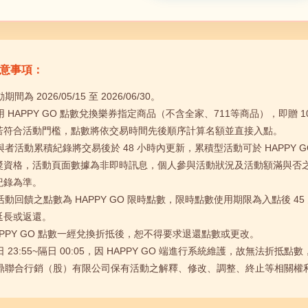
 注意事項：
動期間為 2026/05/15 至 2026/06/30。
使用 HAPPY GO 點數兌換樂券指定商品（不含全家、711等商品），即贈 10
若符合活動門檻，點數將依交易時間先後順序計算名額並直接入點。
參與者活動累積紀錄將交易後於 48 小時內更新，累積型活動可於 HAPPY 
獎資格，活動頁面數據為非即時訊息，個人參與活動狀況及活動額滿與否
紀錄為準。
本活動回饋之點數為 HAPPY GO 限時點數，限時點數使用期限為入點後 
延長或返還。
HAPPY GO 點數一經兌換折抵後，恕不得要求退還點數或更改。
每日 23:55~隔日 00:05，因 HAPPY GO 端進行系統維護，故無法折
 鼎鼎聯合行銷（股）有限公司保有活動之解釋、修改、調整、終止等相關權