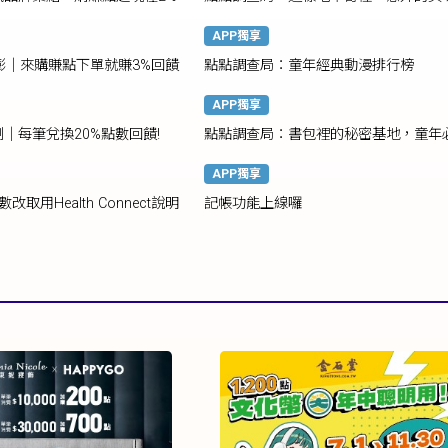
APP獨享
g酷澎｜來購賺點下單就賺3%回饋
點點調查局：童年經典動漫排行榜
APP獨享
｜每筆兌換20%點數回饋!
點點調查局：書包裡的秘密基地，童年
文具大解密！
APP獨享
步數改取用Health Connect說明
記帳功能上線囉