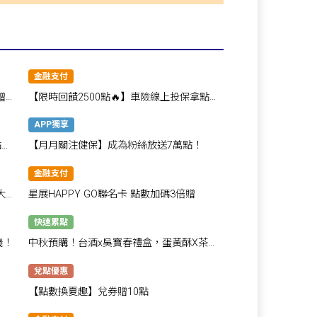
金融支付
贈禮
【限時回饋2500點🔥】車險線上投保拿點
數
APP獨享
點大
【月月關注健保】成為粉絲放送7萬點！
金融支付
大放
星展HAPPY GO聯名卡 點數加碼3倍贈
快速累點
機！
中秋預購！台酒x吳寶春禮盒，蛋黃酥X茶酥
金黃雙搭❤下單抽千點
兌點優惠
【點數換夏趣】兌券贈10點