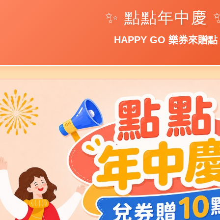
✨ 點點年中慶 
HAPPY GO 樂券來贈點