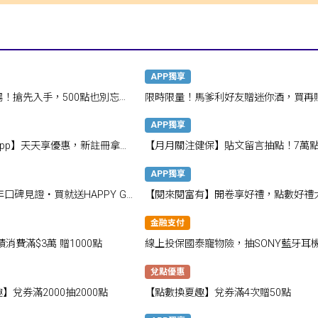
APP獨享
場！搶先入手，500點也別忘了
限時限量！馬爹利好友贈迷你酒，買再
券
APP獨享
pp】天天享優惠，新註冊拿
【月月關注健保】貼文留言抽點！7萬
話聲！
APP獨享
年口碑見證・買就送HAPPY GO
【閱來閱富有】開卷享好禮，點數好禮
送
金融支付
消費滿$3萬 贈1000點
線上投保國泰寵物險，抽SONY藍牙耳
兌點優惠
】兌券滿2000抽2000點
【點數換夏趣】兌券滿4次贈50點