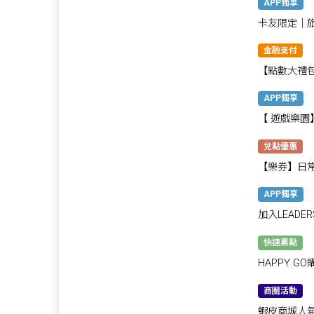
APP獨享
卡友限定│旅
點！
金融支付
【點數大禮包
再抽 800 點
APP獨享
【 遊戲樂園
兌點優惠
【樂券】日常
樂都好用
APP獨享
加入LEADE
5,500點！
快速累點
HAPPY 
最高48%
商圈活動
蝦皮商城人