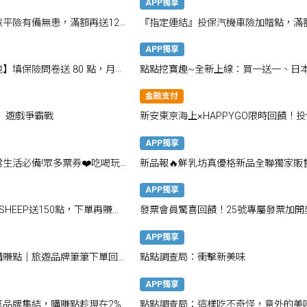
APP獨享
平險有備無患，滿額再送120
『指定連結』投保汽機車險加贈點，滿
高贈1,400點！
APP獨享
】填保險問卷送 80 點，月月
點點挖寶趣~全新上線：買一送一、日
惠券、多樣情報一次掌握
金融支付
】遊戲爭霸戰
新安東京海上×HAPPYGO限時回饋！投
最高享1800點
APP獨享
生活必備!眾多票券❤️吃喝玩
新品報🔥鮮乳坊真優格新品全聯獨家販
再享好禮搭贈
APP獨享
RSHEEP送150點，下單再賺
發票會員驚喜回饋！25號專屬發票加開
APP獨享
GO購賺點｜旅遊品牌筆筆下單回饋
點點調查局：衝擊新美味
APP獨享
氣品牌集結，購賺點趁現在2%
點點調查局：這樣吃不奇怪，意外的美味