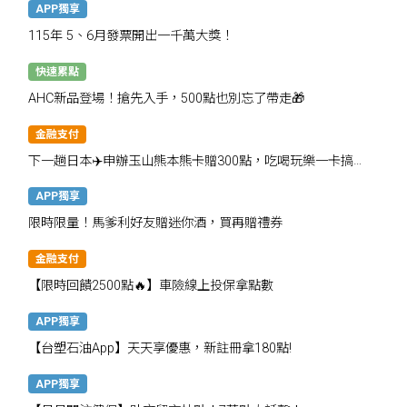
APP獨享
115年 5、6月發票開出一千萬大獎！
快速累點
AHC新品登場！搶先入手，500點也別忘了帶走🎁
金融支付
下一趟日本✈️申辦玉山熊本熊卡贈300點，吃喝玩樂一卡搞
定！
APP獨享
限時限量！馬爹利好友贈迷你酒，買再贈禮券
金融支付
【限時回饋2500點🔥】車險線上投保拿點數
APP獨享
【台塑石油App】天天享優惠，新註冊拿180點!
APP獨享