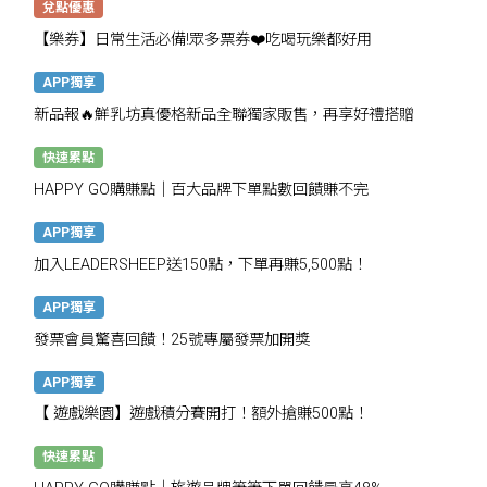
兌點優惠
【樂券】日常生活必備!眾多票券❤️吃喝玩樂都好用
APP獨享
新品報🔥鮮乳坊真優格新品全聯獨家販售，再享好禮搭贈
快速累點
HAPPY GO購賺點｜百大品牌下單點數回饋賺不完
APP獨享
加入LEADERSHEEP送150點，下單再賺5,500點！
APP獨享
發票會員驚喜回饋！25號專屬發票加開獎
APP獨享
【 遊戲樂園】遊戲積分賽開打！額外搶賺500點！
快速累點