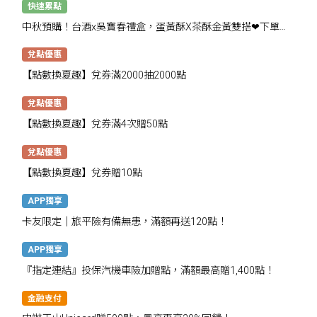
快速累點
中秋預購！台酒x吳寶春禮盒，蛋黃酥X茶酥金黃雙搭❤下單抽
千點
兌點優惠
【點數換夏趣】兌券滿2000抽2000點
兌點優惠
【點數換夏趣】兌券滿4次贈50點
兌點優惠
【點數換夏趣】兌券贈10點
APP獨享
卡友限定│旅平險有備無患，滿額再送120點！
APP獨享
『指定連結』投保汽機車險加贈點，滿額最高贈1,400點！
金融支付