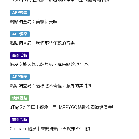
HAPPY GO購賺點｜旅遊品牌筆筆下單回饋最高48%
APP獨享
點點調查局：衝擊新美味
APP獨享
點點調查局：我們那些年聽的音樂
商圈活動
蝦皮商城人氣品牌集結，購賺點趁現在2%
APP獨享
點點調查局：這樣吃不奇怪，意外的美味?!
快速累點
uTagGo|開車出遊趣．用HAPPYGO點數換國道儲值金!
商圈活動
Coupang酷澎｜來購賺點下單就賺3%回饋