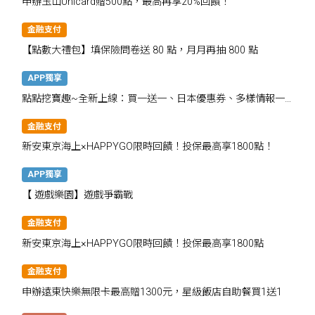
申辦玉山Unicard贈500點，最高再享20%回饋！
金融支付
【點數大禮包】填保險問卷送 80 點，月月再抽 800 點
APP獨享
點點挖寶趣~全新上線：買一送一、日本優惠券、多樣情報一
次掌握
金融支付
新安東京海上×HAPPYGO限時回饋！投保最高享1800點！
APP獨享
【 遊戲樂園】遊戲爭霸戰
金融支付
新安東京海上×HAPPYGO限時回饋！投保最高享1800點
金融支付
申辦遠東快樂無限卡最高贈1300元，星級飯店自助餐買1送1