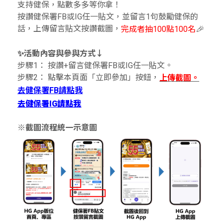
支持健保，點數多多等你拿！
按讚健保署FB或IG任一貼文，並留言1句鼓勵健保的
話，上傳留言貼文按讚截圖，
完成者抽100點100名
🎉
✨活動內容與參與方式↓
步驟1： 按讚+留言健保署FB或IG任一貼文。
步驟2： 點擊本頁面「立即參加」按鈕，
上傳截圖。
去健保署FB請點我
去健保署IG請點我
※截圖流程統一示意圖