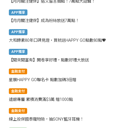
【月月關注健保】貼文留言抽點！7萬點大話聲！
APP獨享
【月月關注健保】成為粉絲放送7萬點！
APP獨享
大和酵素80年口碑見證・買就送HAPPY GO點數80點💖
APP獨享
【閱來閱富有】開卷享好禮，點數好禮大放送
金融支付
星展HAPPY GO聯名卡 點數加碼3倍贈
金融支付
遠銀專屬 累積消費滿$3萬 贈1000點
金融支付
線上投保國泰寵物險，抽SONY藍牙耳機！