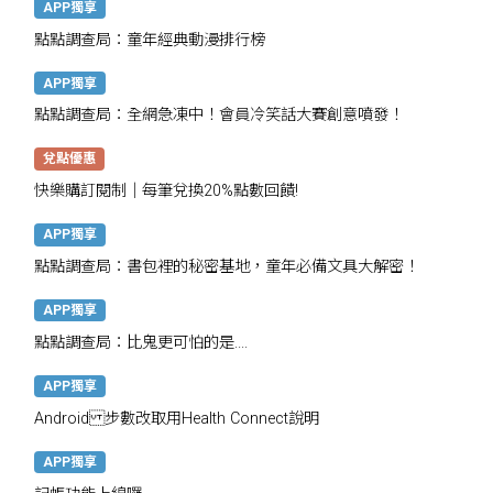
APP獨享
點點調查局：童年經典動漫排行榜
APP獨享
點點調查局：全網急凍中！會員冷笑話大賽創意噴發！
兌點優惠
快樂購訂閱制｜每筆兌換20%點數回饋!
APP獨享
點點調查局：書包裡的秘密基地，童年必備文具大解密！
APP獨享
點點調查局：比鬼更可怕的是....
APP獨享
Android 步數改取用Health Connect說明
APP獨享