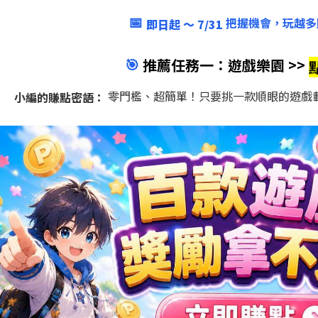
📅
把握機會，玩越多
即日起 ～ 7/31
🎯
推薦任務一：遊戲樂園 >>
零門檻、超簡單！只要挑一款順眼的遊戲
小編的賺點密語：