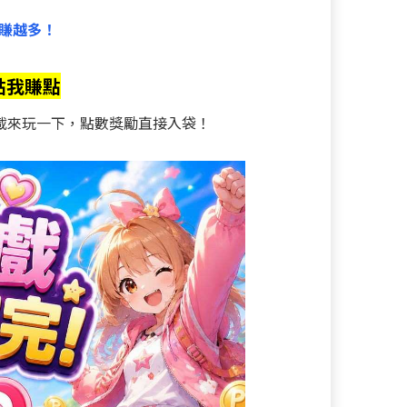
賺越多！
點我賺點
載來玩一下，點數獎勵直接入袋！