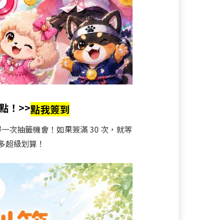
點！>>
點我簽到
次抽籤機會！如果簽滿 30 次，就等
成多超級划算！