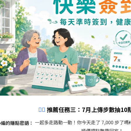
🏃‍♀️
推薦任務三：7月上傳步數抽10點
一起多走路動一動！你今天走了 7,000 步了
小編的賺點密語：
順便把點數帶回家！